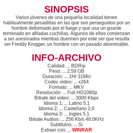
SINOPSIS
Varios jóvenes de una pequeña localidad tienen
habitualmente pesadillas en las que son perseguidos por un
hombre deformado por el fuego y que usa un guante
terminado en afiladas cuchillas. Algunos de ellos comienzan
a ser asesinados mientras duermen por este ser que resulta
ser Freddy Krugger, un hombre con un pasado abominable.
INFO-ARCHIVO
Calidad: ... BDRip
Peso: ... 2.59 GB
Duración: ... 1Hr 31Min
Codec video: ... x264
Formato: ... MKV
Resolución: ... Full HD1080p
Bitrate del video: ... 3000 Kbps
Idioma 1: ... Latino 5.1
Idioma 2: ... Castellano 2.0
Idioma 3: ... Ingles 5.1
Bitrate Audios: ... 256 Kb/s 48.0KHz
Subtitulos: ... Si
Extraer con: ...
WINRAR