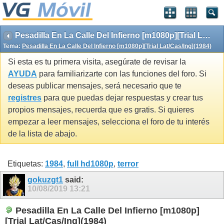
Pesadilla En La Calle Del Infierno [m1080p][Trial Lat/Cas/Ing](1984)
Tema:
Pesadilla En La Calle Del Infierno [m1080p][Trial Lat/Cas/Ing](1984)
Si esta es tu primera visita, asegúrate de revisar la
AYUDA
para familiarizarte con las funciones del foro. Si
deseas publicar mensajes, será necesario que te
registres
para que puedas dejar respuestas y crear tus
propios mensajes, recuerda que es gratis. Si quieres
empezar a leer mensajes, selecciona el foro de tu interés
de la lista de abajo.
Etiquetas:
1984
,
full hd1080p
,
terror
gokuzgt1
said:
10/08/2019
13:21
Pesadilla En La Calle Del Infierno [m1080p]
[Trial Lat/Cas/Ing](1984)