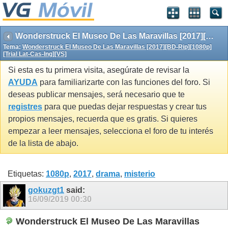
Wonderstruck El Museo De Las Maravillas [2017][BD-Rip][1080p][Trial Lat-Cas-Ing][VS]
Tema:
Wonderstruck El Museo De Las Maravillas [2017][BD-Rip][1080p]
[Trial Lat-Cas-Ing][VS]
Si esta es tu primera visita, asegúrate de revisar la
AYUDA
para familiarizarte con las funciones del foro. Si
deseas publicar mensajes, será necesario que te
registres
para que puedas dejar respuestas y crear tus
propios mensajes, recuerda que es gratis. Si quieres
empezar a leer mensajes, selecciona el foro de tu interés
de la lista de abajo.
Etiquetas:
1080p
,
2017
,
drama
,
misterio
gokuzgt1
said:
16/09/2019
00:30
Wonderstruck El Museo De Las Maravillas