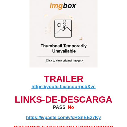
TRAILER
https://youtu.be/qcourpcbXvc
LINKS-DE-DESCARGA
PASS
:
No
https://ivpaste.com/v/cHSnEE27Ky