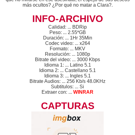
más ocultos? ¿Por qué no matar a Clara?.
INFO-ARCHIVO
Calidad: ... BDRip
Peso: ... 2.55*GB
Duración: ... 1Hr 35Min
Codec video: ... x264
Formato: ... MKV
Resolución: ... 1080p
Bitrate del video: ... 3000 Kbps
Idioma 1: ... Latino 5.1
Idioma 2: ... Castellano 5.1
Idioma 3: ... Ingles 5.1
Bitrate Audios: ... 256 Kb/s 48.0KHz
Subtitulos: ... Si
Extraer con: ...
WINRAR
CAPTURAS