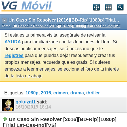
Un Caso Sin Resolver [2016][BD-Rip][1080p][Trial Lat-Cas-Ing][VS]
Tema:
Un Caso Sin Resolver [2016][BD-Rip][1080p][Trial Lat-Cas-Ing][VS]
Si esta es tu primera visita, asegúrate de revisar la
AYUDA
para familiarizarte con las funciones del foro. Si
deseas publicar mensajes, será necesario que te
registres
para que puedas dejar respuestas y crear tus
propios mensajes, recuerda que es gratis. Si quieres
empezar a leer mensajes, selecciona el foro de tu interés
de la lista de abajo.
Etiquetas:
1080p
,
2016
,
crimen
,
drama
,
thriller
gokuzgt1
said:
16/10/2019
18:14
Un Caso Sin Resolver [2016][BD-Rip][1080p]
[Trial Lat-Cas-Ing][VS]