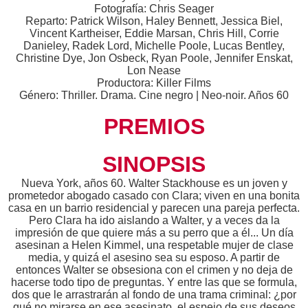
Fotografía: Chris Seager
Reparto: Patrick Wilson, Haley Bennett, Jessica Biel,
Vincent Kartheiser, Eddie Marsan, Chris Hill, Corrie
Danieley, Radek Lord, Michelle Poole, Lucas Bentley,
Christine Dye, Jon Osbeck, Ryan Poole, Jennifer Enskat,
Lon Nease
Productora: Killer Films
Género: Thriller. Drama. Cine negro | Neo-noir. Años 60
PREMIOS
SINOPSIS
Nueva York, años 60. Walter Stackhouse es un joven y
prometedor abogado casado con Clara; viven en una bonita
casa en un barrio residencial y parecen una pareja perfecta.
Pero Clara ha ido aislando a Walter, y a veces da la
impresión de que quiere más a su perro que a él... Un día
asesinan a Helen Kimmel, una respetable mujer de clase
media, y quizá el asesino sea su esposo. A partir de
entonces Walter se obsesiona con el crimen y no deja de
hacerse todo tipo de preguntas. Y entre las que se formula,
dos que le arrastrarán al fondo de una trama criminal: ¿por
qué no mirarse en ese asesinato, el espejo de sus deseos