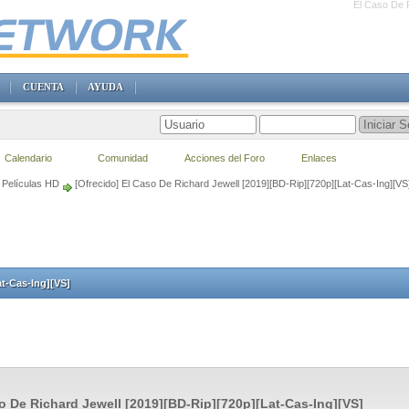
El Caso De R
CUENTA
AYUDA
Calendario
Comunidad
Acciones del Foro
Enlaces
Películas HD
[Ofrecido] El Caso De Richard Jewell [2019][BD-Rip][720p][Lat-Cas-Ing][VS
at-Cas-Ing][VS]
o De Richard Jewell [2019][BD-Rip][720p][Lat-Cas-Ing][VS]