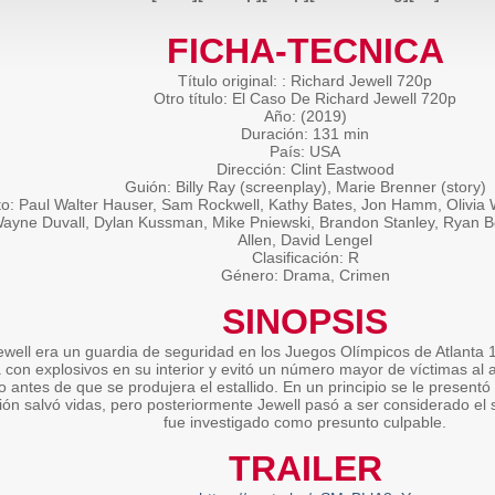
FICHA-TECNICA
Título original: : Richard Jewell 720p
Otro título: El Caso De Richard Jewell 720p
Año: (2019)
Duración: 131 min
País: USA
Dirección: Clint Eastwood
Guión: Billy Ray (screenplay), Marie Brenner (story)
o: Paul Walter Hauser, Sam Rockwell, Kathy Bates, Jon Hamm, Olivia W
yne Duvall, Dylan Kussman, Mike Pniewski, Brandon Stanley, Ryan B
Allen, David Lengel
Clasificación: R
Género: Drama, Crimen
SINOPSIS
ewell era un guardia de seguridad en los Juegos Olímpicos de Atlanta 1
 con explosivos en su interior y evitó un número mayor de víctimas al 
o antes de que se produjera el estallido. En un principio se le presen
ión salvó vidas, pero posteriormente Jewell pasó a ser considerado e
fue investigado como presunto culpable.
TRAILER