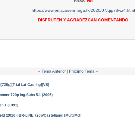
PASS
:
No
https://www.enlacesenmega.tk/2020/07/qip78wz4.html
DISFRUTEN Y AGRADEZCAN COMENTANDO
«
Tema Anterior
|
Próximo Tema
»
720p][Trial Lat-Cas-Ing][VS]
onner 720p Ing-Subs 5.1 (2006)
 5.1 (1991)
eld (2016) [BR-LiNE 720p/Castellano] [Multi/MG]