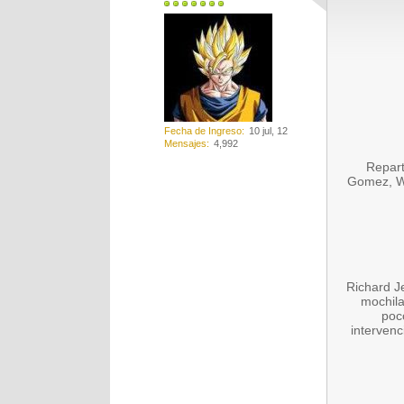
Fecha de Ingreso
10 jul, 12
Mensajes
4,992
Repart
Gomez, Wa
Richard J
mochila
poc
intervenc