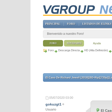
PRINCIPAL
FORO
LISTADOS DE ELINKS
Bienvenido a nuestro Foro!
Ayuda
FORO
NOVEDADES
Foro
Descarga Directa
HD (Alta Definición)
El Caso De Richard Jewell [2019][BD-Rip][720p][L
05/07/2020
03:00
gokuzgt1
Usuario
El Cas