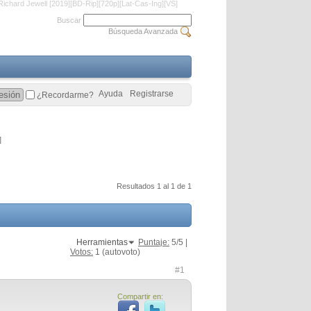
ichard Jewell [2019][BD-Rip][720p][Lat-Cas-Ing][VS]
Buscar
Búsqueda Avanzada
Ayuda
Registrarse
¿Recordarme?
]
Resultados 1 al 1 de 1
Herramientas
Puntaje:
5
/5 |
Votos:
1
(autovoto)
#1
Compartir en: