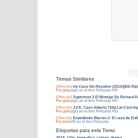
Temas Similares
[Ofrecido]
Un Caso Sin Resolver [2016][BD-Rip][
Por gokuzgt1 en el foro Películas HD
[Ofrecido]
Superman 2 El Montaje De Richard D
Por gokuzgt1 en el foro Películas HD
[Ofrecido]
J.F.K. Caso Abierto 720p Lat-Cast-Ing
Por gokuzgt1 en el foro Películas HD
[Ofrecido]
Expediente Warren 2: El caso de Enfi
Por kick100 en el foro Películas
Etiquetas para este Tema
2019
,
720p
,
biografico
,
crimen
,
drama