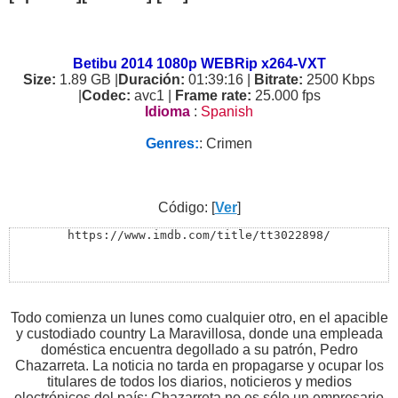
Betibu 2014 1080p WEBRip x264-VXT
Size:
1.89 GB |
Duración:
01:39:16 |
Bitrate:
2500 Kbps
|
Codec:
avc1 |
Frame rate:
25.000 fps
Idioma
:
Spanish
Genres:
: Crimen
Código: [
Ver
]
https://www.imdb.com/title/tt3022898/
Todo comienza un lunes como cualquier otro, en el apacible
y custodiado country La Maravillosa, donde una empleada
doméstica encuentra degollado a su patrón, Pedro
Chazarreta. La noticia no tarda en propagarse y ocupar los
titulares de todos los diarios, noticieros y medios
electrónicos del país: Chazarreta no es sólo un empresario