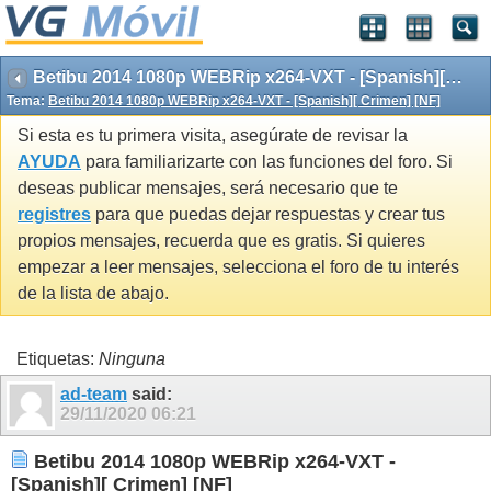
Betibu 2014 1080p WEBRip x264-VXT - [Spanish][ Crimen] [NF]
Tema:
Betibu 2014 1080p WEBRip x264-VXT - [Spanish][ Crimen] [NF]
Si esta es tu primera visita, asegúrate de revisar la
AYUDA
para familiarizarte con las funciones del foro. Si
deseas publicar mensajes, será necesario que te
registres
para que puedas dejar respuestas y crear tus
propios mensajes, recuerda que es gratis. Si quieres
empezar a leer mensajes, selecciona el foro de tu interés
de la lista de abajo.
Etiquetas:
Ninguna
ad-team
said:
29/11/2020
06:21
Betibu 2014 1080p WEBRip x264-VXT -
[Spanish][ Crimen] [NF]