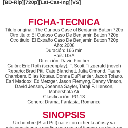
[BD-Rip][720p][Lat-Cas-Ing][VS]
FICHA-TECNICA
Título original: The Curious Case of Benjamin Button 720p
Otro título: El Curioso Caso De Benjamin Button 720p
Otro título: El Extraño Caso De Benjamin Button 720p
Año: 2008
Duración: 166 min
País: USA
Dirección: David Fincher
Guión: Eric Roth (screenplay), F. Scott Fitzgerald (novel)
Reparto: Brad Pitt, Cate Blanchett, Julia Ormond, Faune
Chambers, Elias Koteas, Donna DuPlantier, Jacob Tolano,
Earl Maddox, Ed Metzger, Jason Flemyng, Danny Vinson,
David Jensen, Joeanna Sayler, Taraji P. Henson,
Mahershala Ali
Clasificación: PG-13
Género: Drama, Fantasía, Romance
SINOPSIS
Un hombre (Brad Pitt) nace con ochenta años y va
rejuveneciendo a medida que pasa el tiempo, es decir, en