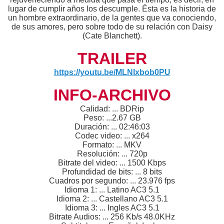
lugar de cumplir años los descumple. Ésta es la historia de
un hombre extraordinario, de la gentes que va conociendo,
de sus amores, pero sobre todo de su relación con Daisy
(Cate Blanchett).
TRAILER
https://youtu.be/MLNIxbob0PU
INFO-ARCHIVO
Calidad: ... BDRip
Peso: ...2.67 GB
Duración: ... 02:46:03
Codec video: ... x264
Formato: ... MKV
Resolución: ... 720p
Bitrate del video: ... 1500 Kbps
Profundidad de bits: ... 8 bits
Cuadros por segundo: ... 23.976 fps
Idioma 1: ... Latino AC3 5.1
Idioma 2: ... Castellano AC3 5.1
Idioma 3: ... Ingles AC3 5.1
Bitrate Audios: ... 256 Kb/s 48.0KHz