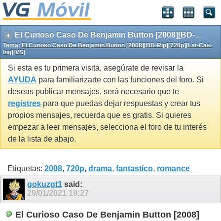
El Curioso Caso De Benjamin Button [2008][BD-Rip][720p][Lat-Cas-Ing][VS]
Tema:
El Curioso Caso De Benjamin Button [2008][BD-Rip][720p][Lat-Cas-
Ing][VS]
Si esta es tu primera visita, asegúrate de revisar la
AYUDA
para familiarizarte con las funciones del foro. Si
deseas publicar mensajes, será necesario que te
registres
para que puedas dejar respuestas y crear tus
propios mensajes, recuerda que es gratis. Si quieres
empezar a leer mensajes, selecciona el foro de tu interés
de la lista de abajo.
Etiquetas:
2008
,
720p
,
drama
,
fantastico
,
romance
gokuzgt1
said:
29/01/2021
19:27
El Curioso Caso De Benjamin Button [2008]