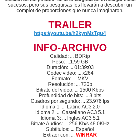
sucesos, pero sus pesquisas les llevarán a descubrir un
complot de proporciones que nunca imaginaron.
TRAILER
https://youtu.be/h2kynMzTqu4
INFO-ARCHIVO
Calidad: ... BDRip
Peso: ...1.59 GB
Duración: ... 01:39:03
Codec video: ... x264
Formato: ... MKV
Resolución: ... 720p
Bitrate del video: ... 1500 Kbps
Profundidad de bits: ... 8 bits
Cuadros por segundo: ... 23.976 fps
Idioma 1: ... Latino AC3 2.0
Idioma 2: ... Castellano AC3 5.1
Idioma 3: ... Ingles AC3 5.1
Bitrate Audios: ... 256 Kb/s 48.0KHz
Subtitulos: ... Español
Extraer con: ...
WINRAR