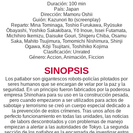
Duración: 100 min
País: Japan
Dirección: Mamoru Oshii
Guión: Kazunori Ito (screenplay)
Reparto: Mina Tominaga, Toshio Furukawa, Ryūsuke
Ōbayashi, Yoshiko Sakakibara, Yō Inoue, Issei Futamata,
Michihiro Ikemizu, Daisuke Gouri, Shigeru Chiba, Osamu
Saka, Mahito Tsujimura, Tomomichi Nishimura, Shinji
Ogawa, Kōji Tsujitani, Toshihiko Kojima
Clasificación: Unrated
Género: Accion, Animación, Ficcion
SINOPSIS
Los patlabor son gigantescos robots-policías pilotados por
seres humanos que se encargan de velar por la paz y la
seguridad. En un principio fueron fabricados por la poderosa
empresa Shinohara para su uso en la construcción pesada,
pero cuando empezaron a ser utilizados para actos de
sabotaje y terrorismo se creó un cuerpo especial dedicado a
la prevención de estos crímenes. Tras unos años de
perfecto funcionamiento en todas las unidades, las noticias
de labors descontrolados y con problemas de manejo
empiezan a alertar a las autoridades de Tokyo. La segunda
sección de los patlabor es la encargada de investigar estos