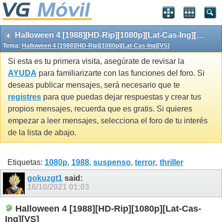
Halloween 4 [1988][HD-Rip][1080p][Lat-Cas-Ing][VS]
Tema:
Halloween 4 [1988][HD-Rip][1080p][Lat-Cas-Ing][VS]
Si esta es tu primera visita, asegúrate de revisar la
AYUDA
para familiarizarte con las funciones del foro. Si
deseas publicar mensajes, será necesario que te
registres
para que puedas dejar respuestas y crear tus
propios mensajes, recuerda que es gratis. Si quieres
empezar a leer mensajes, selecciona el foro de tu interés
de la lista de abajo.
Etiquetas:
1080p
,
1988
,
suspenso
,
terror
,
thriller
gokuzgt1
said:
16/10/2021
01:03
Halloween 4 [1988][HD-Rip][1080p][Lat-Cas-
Ing][VS]