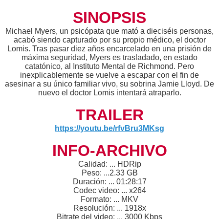
SINOPSIS
Michael Myers, un psicópata que mató a dieciséis personas,
acabó siendo capturado por su propio médico, el doctor
Lomis. Tras pasar diez años encarcelado en una prisión de
máxima seguridad, Myers es trasladado, en estado
catatónico, al Instituto Mental de Richmond. Pero
inexplicablemente se vuelve a escapar con el fin de
asesinar a su único familiar vivo, su sobrina Jamie Lloyd. De
nuevo el doctor Lomis intentará atraparlo.
TRAILER
https://youtu.be/rfvBru3MKsg
INFO-ARCHIVO
Calidad: ... HDRip
Peso: ...2.33 GB
Duración: ... 01:28:17
Codec video: ... x264
Formato: ... MKV
Resolución: ... 1918x
Bitrate del video: ... 3000 Kbps