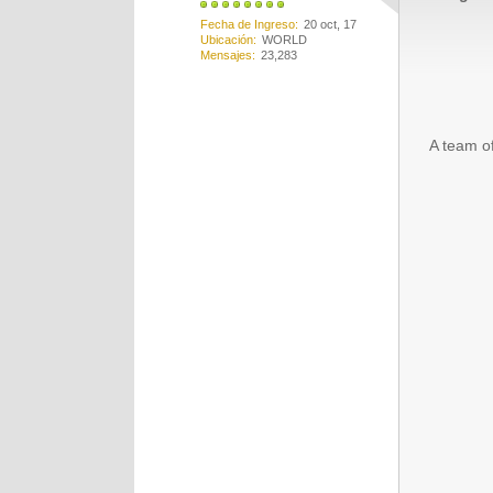
Fecha de Ingreso
20 oct, 17
Ubicación
WORLD
Mensajes
23,283
A team of