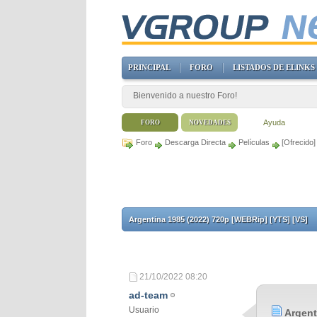
PRINCIPAL
FORO
LISTADOS DE ELINKS
Bienvenido a nuestro Foro!
Ayuda
FORO
NOVEDADES
Foro
Descarga Directa
Películas
[Ofrecido
Argentina 1985 (2022) 720p [WEBRip] [YTS] [VS]
21/10/2022
08:20
ad-team
Usuario
Argent