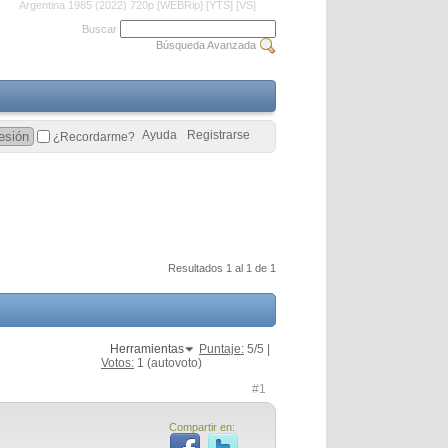
Argentina 1985 (2022) 720p [WEBRip] [YTS] [VS]
Buscar
Búsqueda Avanzada
Ayuda
Registrarse
¿Recordarme?
Resultados 1 al 1 de 1
Herramientas
Puntaje:
5
/5 |
Votos:
1
(autovoto)
#1
Compartir en: