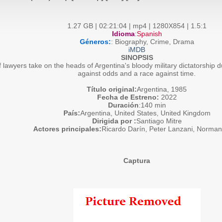
1.27 GB | 02:21:04 | mp4 | 1280X854 | 1.5:1
Idioma
:
Spanish
Géneros:
: Biography, Crime, Drama
iMDB
SINOPSIS
 lawyers take on the heads of Argentina's bloody military dictatorship d
against odds and a race against time.
Título original:
Argentina, 1985
Fecha de Estreno:
2022
Duración
:140 min
País:
Argentina, United States, United Kingdom
Dirigida por :
Santiago Mitre
Actores principales:
Ricardo Darín, Peter Lanzani, Norman 
Captura