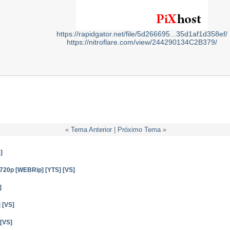
https://rapidgator.net/file/5d266695...35d1af1d358ef/
https://nitroflare.com/view/244290134C2B379/
«
Tema Anterior
|
Próximo Tema
»
]
 720p [WEBRip] [YTS] [VS]
]
 [VS]
[VS]