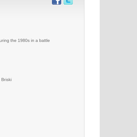
uring the 1980s in a battle
Briski