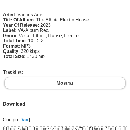
Artist:
Various Artist
Title Of Album:
The Ethnic Electro House
Year Of Release:
2023
Label:
VA-Album Rec.
Genre:
Vocal, Ethnic, House, Electro
Total Time:
10:12:21
Format:
MP3
Quality:
320 kbps
Total Size:
1430 mb
Tracklist:
Mostrar
Download:
Código: [
Ver
]
https://katfile.com/4zhpf4gkqklv/The_Ethnic_Electro_Hou