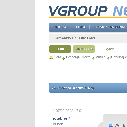
PRINCIPAL
FORO
LISTADOS DE ELINKS
Bienvenido a nuestro Foro!
Ayuda
FORO
NOVEDADES
Foro
Descarga Directa
Música
[Ofrecido] 
VA - E-Dance Basslife (2023)
07/03/2023
17:01
rictabler
Usuario
VA - E