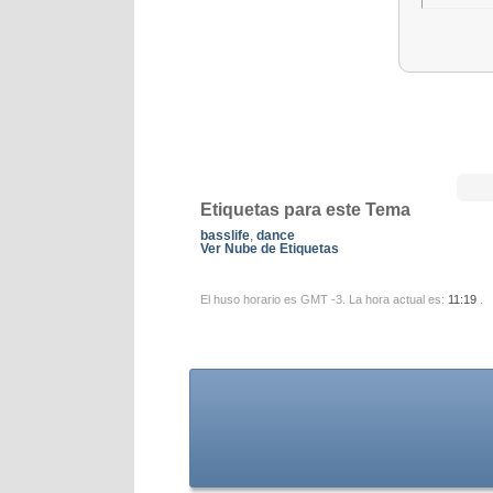
Etiquetas para este Tema
basslife
,
dance
Ver Nube de Etiquetas
El huso horario es GMT -3. La hora actual es:
11:19
.