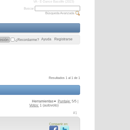
VA - E-Dance Basslife (2023)
Buscar
Búsqueda Avanzada
Ayuda
Registrarse
¿Recordarme?
Resultados 1 al 1 de 1
Herramientas
Puntaje:
5
/5 |
Votos:
1
(autovoto)
#1
Compartir en: