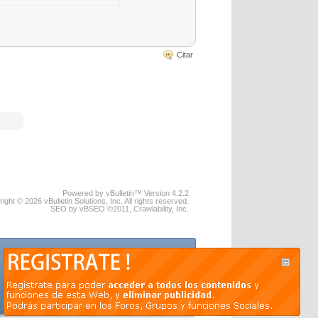
Citar
Powered by vBulletin™ Version 4.2.2
ight © 2026 vBulletin Solutions, Inc. All rights reserved.
SEO by vBSEO ©2011, Crawlability, Inc.