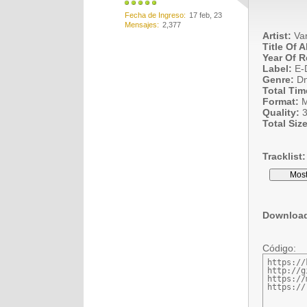
Fecha de Ingreso
17 feb, 23
Mensajes
2,377
Artist:
Var
Title Of 
Year Of R
Label:
E-
Genre:
Dn
Total Tim
Format:
M
Quality:
3
Total Size
Tracklist:
Downloa
Código:
https://
http://g
https://
https://