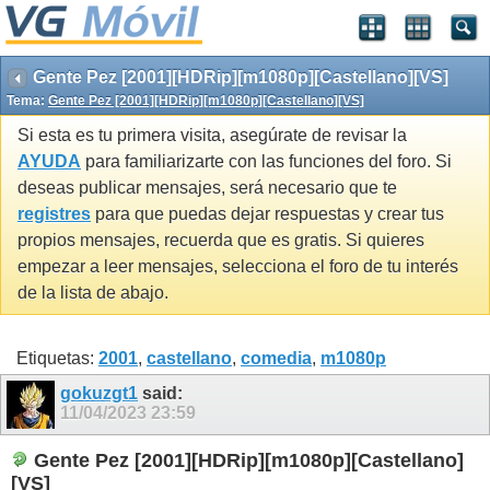
Gente Pez [2001][HDRip][m1080p][Castellano][VS]
Tema:
Gente Pez [2001][HDRip][m1080p][Castellano][VS]
Si esta es tu primera visita, asegúrate de revisar la
AYUDA
para familiarizarte con las funciones del foro. Si
deseas publicar mensajes, será necesario que te
registres
para que puedas dejar respuestas y crear tus
propios mensajes, recuerda que es gratis. Si quieres
empezar a leer mensajes, selecciona el foro de tu interés
de la lista de abajo.
Etiquetas:
2001
,
castellano
,
comedia
,
m1080p
gokuzgt1
said:
11/04/2023
23:59
Gente Pez [2001][HDRip][m1080p][Castellano]
[VS]