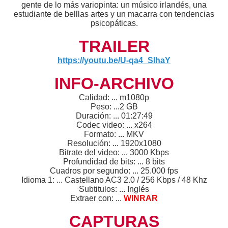
gente de lo más variopinta: un músico irlandés, una
estudiante de belllas artes y un macarra con tendencias
psicopáticas.
TRAILER
https://youtu.be/U-qa4_SIhaY
INFO-ARCHIVO
Calidad: ... m1080p
Peso: ...2 GB
Duración: ... 01:27:49
Codec video: ... x264
Formato: ... MKV
Resolución: ... 1920x1080
Bitrate del video: ... 3000 Kbps
Profundidad de bits: ... 8 bits
Cuadros por segundo: ... 25.000 fps
Idioma 1: ... Castellano AC3 2.0 / 256 Kbps / 48 Khz
Subtitulos: ... Inglés
Extraer con: ...
WINRAR
CAPTURAS