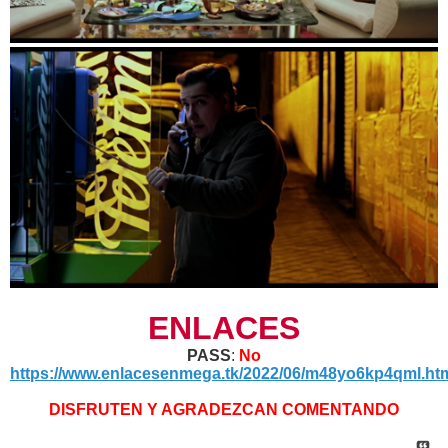
ENLACES
PASS
:
No
https://www.enlacesenmega.tk/2022/06/m48yo6kp4qml.ht
DISFRUTEN Y AGRADEZCAN COMENTANDO