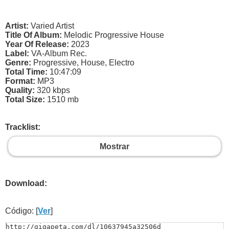
Artist:
Varied Artist
Title Of Album:
Melodic Progressive House
Year Of Release:
2023
Label:
VA-Album Rec.
Genre:
Progressive, House, Electro
Total Time:
10:47:09
Format:
MP3
Quality:
320 kbps
Total Size:
1510 mb
Tracklist:
Mostrar
Download:
Código: [
Ver
]
http://gigapeta.com/dl/10637945a32506d
