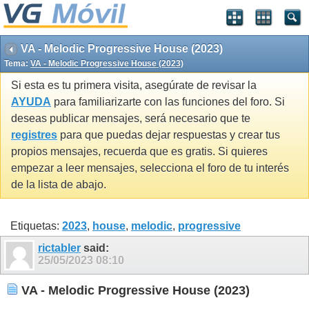
VA - Melodic Progressive House (2023)
Tema:
VA - Melodic Progressive House (2023)
Si esta es tu primera visita, asegúrate de revisar la
AYUDA
para familiarizarte con las funciones del foro. Si
deseas publicar mensajes, será necesario que te
registres
para que puedas dejar respuestas y crear tus
propios mensajes, recuerda que es gratis. Si quieres
empezar a leer mensajes, selecciona el foro de tu interés
de la lista de abajo.
Etiquetas:
2023
,
house
,
melodic
,
progressive
rictabler
said:
25/05/2023
08:10
VA - Melodic Progressive House (2023)