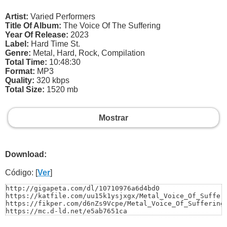
Artist:
Varied Performers
Title Of Album:
The Voice Of The Suffering
Year Of Release:
2023
Label:
Hard Time St.
Genre:
Metal, Hard, Rock, Compilation
Total Time:
10:48:30
Format:
MP3
Quality:
320 kbps
Total Size:
1520 mb
Mostrar
Download:
Código: [
Ver
]
http://gigapeta.com/dl/10710976a6d4bd0

https://katfile.com/uu15k1ysjxgx/Metal_Voice_Of_Sufferi
https://fikper.com/d6nZs9Vcpe/Metal_Voice_Of_Suffering.
https://mc.d-ld.net/e5ab7651ca