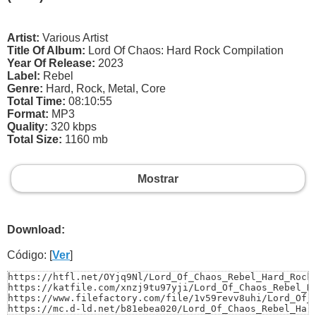
Artist:
Various Artist
Title Of Album:
Lord Of Chaos: Hard Rock Compilation
Year Of Release:
2023
Label:
Rebel
Genre:
Hard, Rock, Metal, Core
Total Time:
08:10:55
Format:
MP3
Quality:
320 kbps
Total Size:
1160 mb
Mostrar
Download:
Código: [
Ver
]
https://htfl.net/OYjq9Nl/Lord_Of_Chaos_Rebel_Hard_Rock.
https://katfile.com/xnzj9tu97yji/Lord_Of_Chaos_Rebel_Ha
https://www.filefactory.com/file/1v59revv8uhi/Lord_Of_C
https://mc.d-ld.net/b81ebea020/Lord_Of_Chaos_Rebel_Har