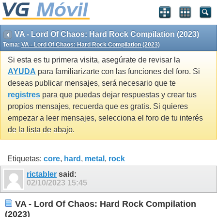
VA - Lord Of Chaos: Hard Rock Compilation (2023)
Tema:
VA - Lord Of Chaos: Hard Rock Compilation (2023)
Si esta es tu primera visita, asegúrate de revisar la
AYUDA
para familiarizarte con las funciones del foro. Si
deseas publicar mensajes, será necesario que te
registres
para que puedas dejar respuestas y crear tus
propios mensajes, recuerda que es gratis. Si quieres
empezar a leer mensajes, selecciona el foro de tu interés
de la lista de abajo.
Etiquetas:
core
,
hard
,
metal
,
rock
rictabler
said:
02/10/2023
15:45
VA - Lord Of Chaos: Hard Rock Compilation
(2023)