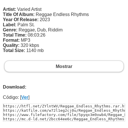
Artist:
Varied Artist
Title Of Album:
Reggae Endless Rhythms
Year Of Release:
2023
Label:
Palm St.
Genre:
Reggae, Dub, Riddim
Total Time:
08:03:26
Format:
MP3
Quality:
320 kbps
Total Size:
1140 mb
Mostrar
Download:
Código: [
Ver
]
https://htfl.net/ZYlntWV/Reggae_Endless_Rhythms.rar.htm
https://katfile.com/w72l1eg2cj0u/Reggae_Endless_Rhythms
https://www.filefactory.com/file/5pyqx3m9xwb4/Reggae_En
https://mc.d-ld.net/2bcc64ee6c/Reggae_Endless_Rhythms.