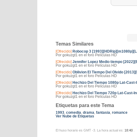
Temas Similares
[Ofrecido]
Robocop 3 [1993][HDRip][m1080p][La
Por gokuzgt1 en el foro Películas HD
[Ofrecido]
Jennifer Lopez Medio tiempo [2022]
Por gokuzgt1 en el foro Películas HD
[Ofrecido]
Oblivion El Tiempo Del Olvido [2013
Por gokuzgt1 en el foro Películas HD
[Ofrecido]
Hechizo Del Tiempo 1080p Lat-Cast-I
Por gokuzgt1 en el foro Películas HD
[Ofrecido]
Hechizo Del Tiempo 720p Lat-Cast-In
Por gokuzgt1 en el foro Películas HD
Etiquetas para este Tema
1993
,
comedia
,
drama
,
fantasia
,
romance
Ver Nube de Etiquetas
El huso horario es GMT -3. La hora actual es:
18:40
.