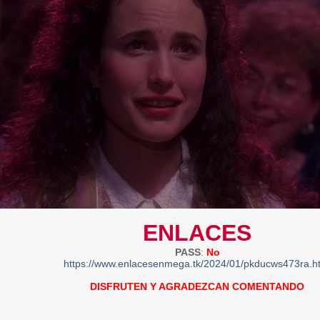
ENLACES
PASS
:
No
https://www.enlacesenmega.tk/2024/01/pkducws473ra.h
DISFRUTEN Y AGRADEZCAN COMENTANDO