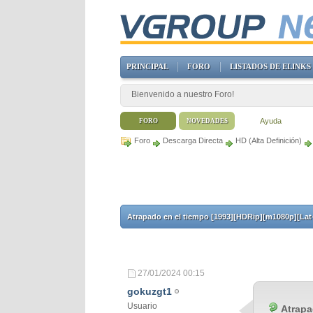
PRINCIPAL
FORO
LISTADOS DE ELINKS
Bienvenido a nuestro Foro!
Ayuda
FORO
NOVEDADES
Foro
Descarga Directa
HD (Alta Definición)
Atrapado en el tiempo [1993][HDRip][m1080p][Lat
27/01/2024
00:15
gokuzgt1
Usuario
Atrapa