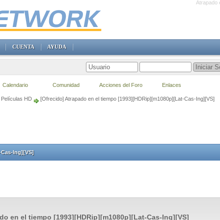
Atrapado 
CUENTA
AYUDA
Calendario
Comunidad
Acciones del Foro
Enlaces
Películas HD
[Ofrecido] Atrapado en el tiempo [1993][HDRip][m1080p][Lat-Cas-Ing][VS]
-Cas-Ing][VS]
do en el tiempo [1993][HDRip][m1080p][Lat-Cas-Ing][VS]