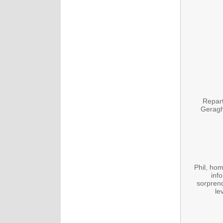
Repart
Geragh
Phil, ho
inf
sorprend
le