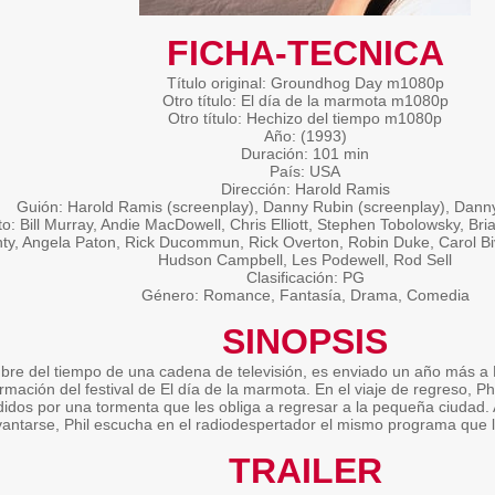
FICHA-TECNICA
Título original: Groundhog Day m1080p
Otro título: El día de la marmota m1080p
Otro título: Hechizo del tiempo m1080p
Año: (1993)
Duración: 101 min
País: USA
Dirección: Harold Ramis
Guión: Harold Ramis (screenplay), Danny Rubin (screenplay), Danny
o: Bill Murray, Andie MacDowell, Chris Elliott, Stephen Tobolowsky, Bri
ty, Angela Paton, Rick Ducommun, Rick Overton, Robin Duke, Carol Biv
Hudson Campbell, Les Podewell, Rod Sell
Clasificación: PG
Género: Romance, Fantasía, Drama, Comedia
SINOPSIS
mbre del tiempo de una cadena de televisión, es enviado un año más a 
ormación del festival de El día de la marmota. En el viaje de regreso, Ph
idos por una tormenta que les obliga a regresar a la pequeña ciudad. 
vantarse, Phil escucha en el radiodespertador el mismo programa que 
TRAILER