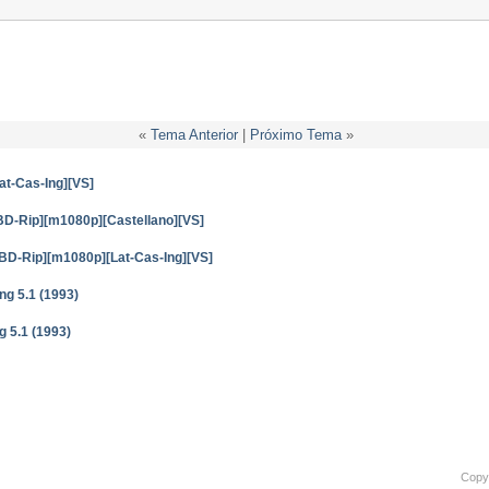
«
Tema Anterior
|
Próximo Tema
»
t-Cas-Ing][VS]
[BD-Rip][m1080p][Castellano][VS]
][BD-Rip][m1080p][Lat-Cas-Ing][VS]
ng 5.1 (1993)
g 5.1 (1993)
Copyr