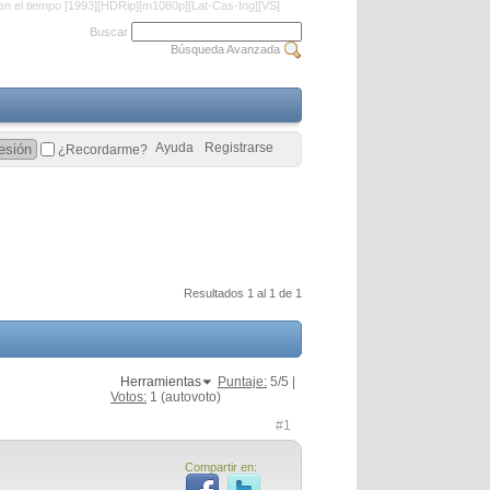
en el tiempo [1993][HDRip][m1080p][Lat-Cas-Ing][VS]
Buscar
Búsqueda Avanzada
Ayuda
Registrarse
¿Recordarme?
Resultados 1 al 1 de 1
Herramientas
Puntaje:
5
/5 |
Votos:
1
(autovoto)
#1
Compartir en: