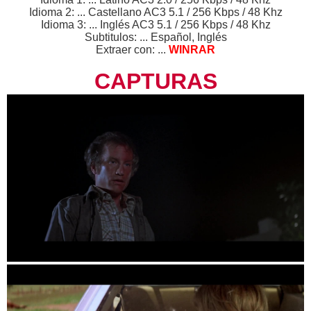
Idioma 2: ... Castellano AC3 5.1 / 256 Kbps / 48 Khz
Idioma 3: ... Inglés AC3 5.1 / 256 Kbps / 48 Khz
Subtitulos: ... Español, Inglés
Extraer con: ...
WINRAR
CAPTURAS