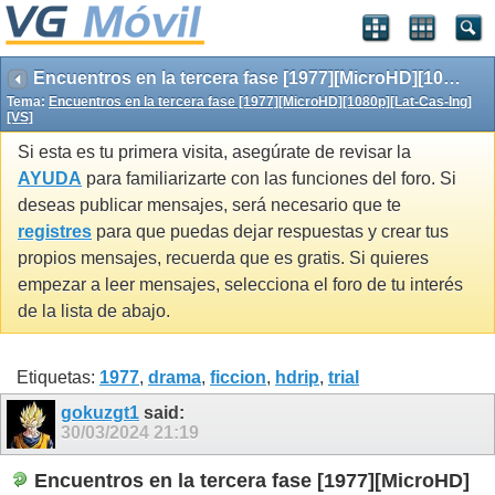
Encuentros en la tercera fase [1977][MicroHD][1080p][Lat-Cas-Ing][VS]
Tema:
Encuentros en la tercera fase [1977][MicroHD][1080p][Lat-Cas-Ing]
[VS]
Si esta es tu primera visita, asegúrate de revisar la
AYUDA
para familiarizarte con las funciones del foro. Si
deseas publicar mensajes, será necesario que te
registres
para que puedas dejar respuestas y crear tus
propios mensajes, recuerda que es gratis. Si quieres
empezar a leer mensajes, selecciona el foro de tu interés
de la lista de abajo.
Etiquetas:
1977
,
drama
,
ficcion
,
hdrip
,
trial
gokuzgt1
said:
30/03/2024
21:19
Encuentros en la tercera fase [1977][MicroHD]