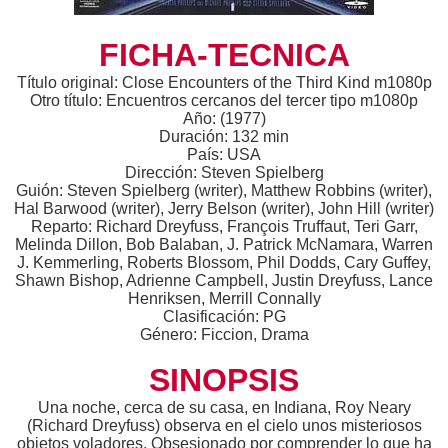
FICHA-TECNICA
Título original: Close Encounters of the Third Kind m1080p
Otro título: Encuentros cercanos del tercer tipo m1080p
Año: (1977)
Duración: 132 min
País: USA
Dirección: Steven Spielberg
Guión: Steven Spielberg (writer), Matthew Robbins (writer),
Hal Barwood (writer), Jerry Belson (writer), John Hill (writer)
Reparto: Richard Dreyfuss, François Truffaut, Teri Garr,
Melinda Dillon, Bob Balaban, J. Patrick McNamara, Warren
J. Kemmerling, Roberts Blossom, Phil Dodds, Cary Guffey,
Shawn Bishop, Adrienne Campbell, Justin Dreyfuss, Lance
Henriksen, Merrill Connally
Clasificación: PG
Género: Ficcion, Drama
SINOPSIS
Una noche, cerca de su casa, en Indiana, Roy Neary
(Richard Dreyfuss) observa en el cielo unos misteriosos
objetos voladores. Obsesionado por comprender lo que ha