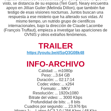
visto, se distancia de su esposa (Teri Garr). Neary encuentra
apoyo en Jillian Guiler (Melinda Dillon), que también fue
testigo de esas visiones nocturnas. Juntos buscan una
respuesta a ese misterio que ha alterado sus vidas. Al
mismo tiempo, un nutrido grupo de científicos
internacionales, bajo la dirección de Claude Lacombe
(François Truffaut), empieza a investigar las apariciones de
OVNIS y otros extraños fenómenos.
TRAILER
https://youtu.be/dSpQ3G08k48
INFO-ARCHIVO
Calidad: ... m1080p
Peso: ...3.64 GB
Duración: ... 02:17:14
Codec video: ... x264
Formato: ... MKV
Resolución: ... 1920x1080
Bitrate del video: ... 3000 Kbps
Profundidad de bits: ... 8 bits
Cuadros por segundo: ... 23.976 fps
Idioma 1: ... Latino AC3 2.0 / 256 Kbps / 48 Khz