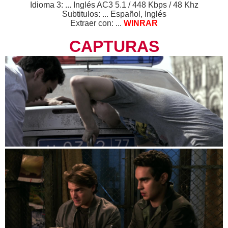
Idioma 3: ... Inglés AC3 5.1 / 448 Kbps / 48 Khz
Subtitulos: ... Español, Inglés
Extraer con: ...
WINRAR
CAPTURAS