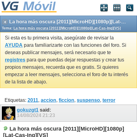
La hora más oscura [2011][MicroHD][1080p][Lat-Cas-Ing][VS]
Tema:
La hora más oscura [2011][MicroHD][1080p][Lat-Cas-Ing][VS]
Si esta es tu primera visita, asegúrate de revisar la
AYUDA
para familiarizarte con las funciones del foro. Si
deseas publicar mensajes, será necesario que te
registres
para que puedas dejar respuestas y crear tus
propios mensajes, recuerda que es gratis. Si quieres
empezar a leer mensajes, selecciona el foro de tu interés
de la lista de abajo.
Etiquetas:
2011
,
accion
,
ficcion
,
suspenso
,
terror
gokuzgt1
said:
14/08/2024
21:23
La hora más oscura [2011][MicroHD][1080p]
[Lat-Cas-Ing][VS]