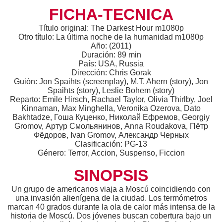
FICHA-TECNICA
Título original: The Darkest Hour m1080p
Otro título: La última noche de la humanidad m1080p
Año: (2011)
Duración: 89 min
País: USA, Russia
Dirección: Chris Gorak
Guión: Jon Spaihts (screenplay), M.T. Ahern (story), Jon
Spaihts (story), Leslie Bohem (story)
Reparto: Emile Hirsch, Rachael Taylor, Olivia Thirlby, Joel
Kinnaman, Max Minghella, Veronika Ozerova, Dato
Bakhtadze, Гоша Куценко, Николай Ефремов, Georgiy
Gromov, Артур Смольянинов, Anna Roudakova, Пётр
Фёдоров, Ivan Gromov, Александр Черных
Clasificación: PG-13
Género: Terror, Accion, Suspenso, Ficcion
SINOPSIS
Un grupo de americanos viaja a Moscú coincidiendo con
una invasión alienígena de la ciudad. Los termómetros
marcan 40 grados durante la ola de calor más intensa de la
historia de Moscú. Dos jóvenes buscan cobertura bajo un