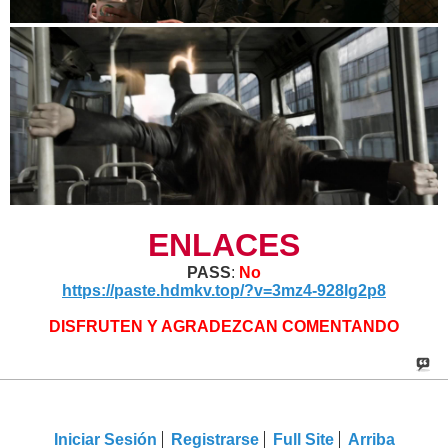
ENLACES
PASS
:
No
https://paste.hdmkv.top/?v=3mz4-928lg2p8
DISFRUTEN Y AGRADEZCAN COMENTANDO
Iniciar Sesión
Registrarse
Full Site
Arriba