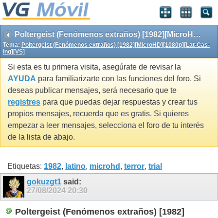
Poltergeist (Fenómenos extraños) [1982][MicroHD][1080p][Lat-Cas-Ing][VS]
Tema:
Poltergeist (Fenómenos extraños) [1982][MicroHD][1080p][Lat-Cas-
Ing][VS]
Si esta es tu primera visita, asegúrate de revisar la
AYUDA
para familiarizarte con las funciones del foro. Si
deseas publicar mensajes, será necesario que te
registres
para que puedas dejar respuestas y crear tus
propios mensajes, recuerda que es gratis. Si quieres
empezar a leer mensajes, selecciona el foro de tu interés
de la lista de abajo.
Etiquetas:
1982
,
latino
,
microhd
,
terror
,
trial
gokuzgt1
said:
27/08/2024
20:30
Poltergeist (Fenómenos extraños) [1982]