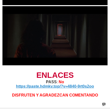
ENLACES
PASS
:
No
https://paste.hdmkv.top/?v=4840-9rt0s2oo
DISFRUTEN Y AGRADEZCAN COMENTANDO