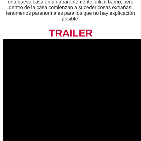
una nueva casa en un aparentemente idílico barrio, pero
dentro de la casa comienzan a suceder cosas extrañas,
fenómenos paranormales para los que no hay explicación
posible.
TRAILER