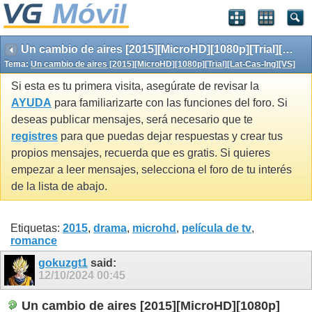
Un cambio de aires [2015][MicroHD][1080p][Trial][Lat-Cas-Ing][VS]
Tema:
Un cambio de aires [2015][MicroHD][1080p][Trial][Lat-Cas-Ing][VS]
Si esta es tu primera visita, asegúrate de revisar la
AYUDA
para familiarizarte con las funciones del foro. Si
deseas publicar mensajes, será necesario que te
registres
para que puedas dejar respuestas y crear tus
propios mensajes, recuerda que es gratis. Si quieres
empezar a leer mensajes, selecciona el foro de tu interés
de la lista de abajo.
Etiquetas:
2015
,
drama
,
microhd
,
película de tv
,
romance
gokuzgt1
said:
12/10/2024
00:45
Un cambio de aires [2015][MicroHD][1080p]