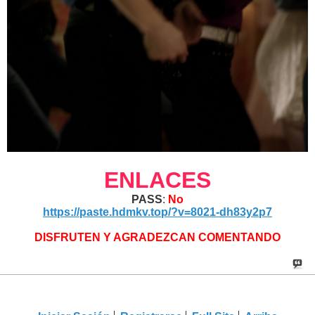
ENLACES
PASS
:
No
https://paste.hdmkv.top/?v=8021-dh83y2p7
DISFRUTEN Y AGRADEZCAN COMENTANDO