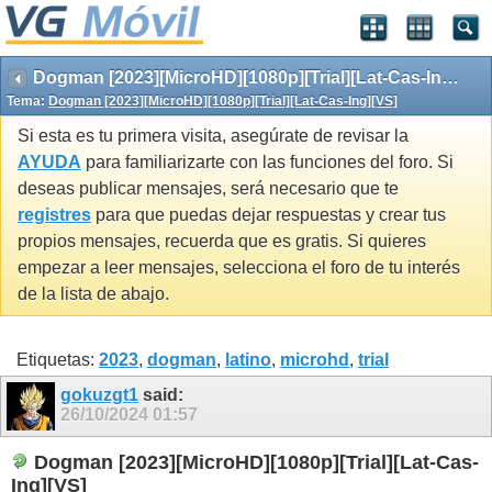
Dogman [2023][MicroHD][1080p][Trial][Lat-Cas-Ing][VS]
Tema:
Dogman [2023][MicroHD][1080p][Trial][Lat-Cas-Ing][VS]
Si esta es tu primera visita, asegúrate de revisar la
AYUDA
para familiarizarte con las funciones del foro. Si
deseas publicar mensajes, será necesario que te
registres
para que puedas dejar respuestas y crear tus
propios mensajes, recuerda que es gratis. Si quieres
empezar a leer mensajes, selecciona el foro de tu interés
de la lista de abajo.
Etiquetas:
2023
,
dogman
,
latino
,
microhd
,
trial
gokuzgt1
said:
26/10/2024
01:57
Dogman [2023][MicroHD][1080p][Trial][Lat-Cas-
Ing][VS]