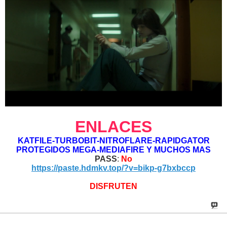
ENLACES
KATFILE-TURBOBIT-NITROFLARE-RAPIDGATOR
PROTEGIDOS MEGA-MEDIAFIRE Y MUCHOS MAS
PASS
:
No
https://paste.hdmkv.top/?v=bikp-g7bxbccp
DISFRUTEN