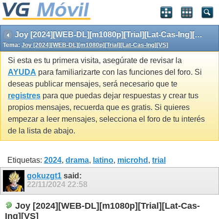
Joy [2024][WEB-DL][m1080p][Trial][Lat-Cas-Ing][VS]
Tema:
Joy [2024][WEB-DL][m1080p][Trial][Lat-Cas-Ing][VS]
Si esta es tu primera visita, asegúrate de revisar la
AYUDA
para familiarizarte con las funciones del foro. Si
deseas publicar mensajes, será necesario que te
registres
para que puedas dejar respuestas y crear tus
propios mensajes, recuerda que es gratis. Si quieres
empezar a leer mensajes, selecciona el foro de tu interés
de la lista de abajo.
Etiquetas:
2024
,
drama
,
latino
,
microhd
,
trial
gokuzgt1
said:
22/11/2024
22:58
Joy [2024][WEB-DL][m1080p][Trial][Lat-Cas-
Ing][VS]