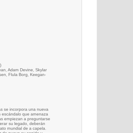
)
Dean, Adam Devine, Skylar
nsen, Flula Borg, Keegan-
las se incorpora una nueva
un escándalo que amenaza
nas empiezan a preguntarse
erar su legado, deberán
to mundial de a capela.