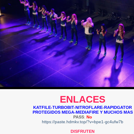
ENLACES
KATFILE-TURBOBIT-NITROFLARE-RAPIDGATOR
PROTEGIDOS MEGA-MEDIAFIRE Y MUCHOS MAS
PASS
:
No
https://paste.hdmkv.top/?v=bpe1-gc4ufw7b
DISFRUTEN