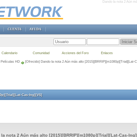
Dando la nota 2 Aún má
CUENTA
AYUDA
Calendario
Comunidad
Acciones del Foro
Enlaces
Películas HD
[Ofrecido] Dando la nota 2 Aún más alto [2015][BRRIP][m1080p][Trial][Lat-C
p][Trial][Lat-Cas-Ing][VS]
la nota 2 Aún más alto [2015][BRRIP][m1080p][Trial][Lat-Cas-Ing]