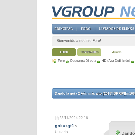
PRINCIPAL
FORO
LISTADOS DE ELINKS
Bienvenido a nuestro Foro!
Ayuda
FORO
NOVEDADES
Foro
Descarga Directa
HD (Alta Definición)
Dando la nota 2 Aún más alto [2015][BRRIP][m1080
23/11/2024
22:16
gokuzgt1
Usuario
Dando 