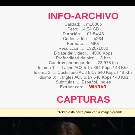
INFO-ARCHIVO
Calidad: ... m1080p
Peso: ...4.54 GB
Duración: ... 01:54:46
Codec video: ... x264
Formato: ... MKV
Resolución: ... 1920x1080
Bitrate del video: ... 4000 Kbps
Profundidad de bits: ... 8 bits
Cuadros por segundo: ... 23.976 fps
Idioma 1: ... Latino AC3 5.1 / 384 Kbps / 48 Khz
Idioma 2: ... Castellano AC3 5.1 / 640 Kbps / 48 Khz
Idioma 3: ... Inglés AC3 5.1 / 640 Kbps / 48 Khz
Subtitulos: ... Español, Inglés
Extraer con: ...
WINRAR
CAPTURAS
Clickea esta barra para ver la imagen grande.