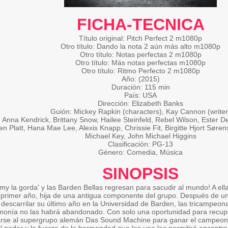
FICHA-TECNICA
Título original: Pitch Perfect 2 m1080p
Otro título: Dando la nota 2 aún más alto m1080p
Otro título: Notas perfectas 2 m1080p
Otro título: Más notas perfectas m1080p
Otro título: Ritmo Perfecto 2 m1080p
Año: (2015)
Duración: 115 min
País: USA
Dirección: Elizabeth Banks
Guión: Mickey Rapkin (characters), Kay Cannon (writer
 Anna Kendrick, Brittany Snow, Hailee Steinfeld, Rebel Wilson, Ester 
en Platt, Hana Mae Lee, Alexis Knapp, Chrissie Fit, Birgitte Hjort Søre
Michael Key, John Michael Higgins
Clasificación: PG-13
Género: Comedia, Música
SINOPSIS
my la gorda' y las Barden Bellas regresan para sacudir al mundo! A el
 primer año, hija de una antigua componente del grupo. Después de 
 descarrilar su último año en la Universidad de Barden, las tricampeo
rmonía no las habrá abandonado. Con solo una oportunidad para recup
arse al supergrupo alemán Das Sound Machine para ganar el campeona