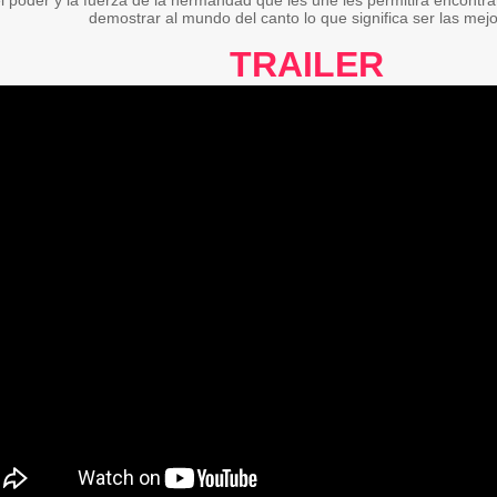
l poder y la fuerza de la hermandad que les une les permitirá encontr
demostrar al mundo del canto lo que significa ser las mejo
TRAILER