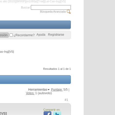
s alto [2015][BRRIP][m1080p][Trial][Lat-Cas-Ing][VS]
Buscar
Búsqueda Avanzada
Ayuda
Registrarse
¿Recordarme?
as-Ing][VS]
Resultados 1 al 1 de 1
Herramientas
Puntaje:
5
/5 |
Votos:
1
(autovoto)
#1
Compartir en:
[VS]