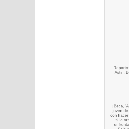
Reparto:
Astin, B
¡Beca, 'A
joven de
con hacer
si la a
enfrent