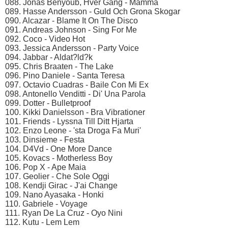
088. Jonas Benyoub, Hver Gang - Mamma
089. Hasse Andersson - Guld Och Grona Skogar
090. Alcazar - Blame It On The Disco
091. Andreas Johnson - Sing For Me
092. Coco - Video Hot
093. Jessica Andersson - Party Voice
094. Jabbar - Aldat?ld?k
095. Chris Braaten - The Lake
096. Pino Daniele - Santa Teresa
097. Octavio Cuadras - Baile Con Mi Ex
098. Antonello Venditti - Di' Una Parola
099. Dotter - Bulletproof
100. Kikki Danielsson - Bra Vibrationer
101. Friends - Lyssna Till Ditt Hjarta
102. Enzo Leone - 'sta Droga Fa Muri'
103. Dinsieme - Festa
104. D4Vd - One More Dance
105. Kovacs - Motherless Boy
106. Pop X - Ape Maia
107. Geolier - Che Sole Oggi
108. Kendji Girac - J'ai Change
109. Nano Ayasaka - Honki
110. Gabriele - Voyage
111. Ryan De La Cruz - Oyo Nini
112. Kutu - Lem Lem