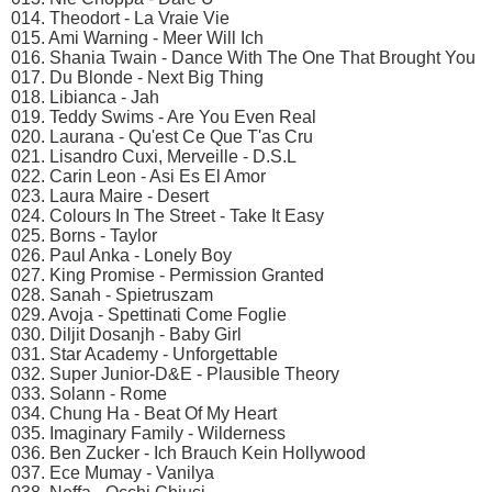
014. Theodort - La Vraie Vie
015. Ami Warning - Meer Will Ich
016. Shania Twain - Dance With The One That Brought You
017. Du Blonde - Next Big Thing
018. Libianca - Jah
019. Teddy Swims - Are You Even Real
020. Laurana - Qu'est Ce Que T'as Cru
021. Lisandro Cuxi, Merveille - D.S.L
022. Carin Leon - Asi Es El Amor
023. Laura Maire - Desert
024. Colours In The Street - Take It Easy
025. Borns - Taylor
026. Paul Anka - Lonely Boy
027. King Promise - Permission Granted
028. Sanah - Spietruszam
029. Avoja - Spettinati Come Foglie
030. Diljit Dosanjh - Baby Girl
031. Star Academy - Unforgettable
032. Super Junior-D&E - Plausible Theory
033. Solann - Rome
034. Chung Ha - Beat Of My Heart
035. Imaginary Family - Wilderness
036. Ben Zucker - Ich Brauch Kein Hollywood
037. Ece Mumay - Vanilya