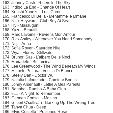
162. Johnny Cash - Riders In The Sky
163. Indigo La End - Change Of Heart
164. Kenshi Yonezu - Lost Corner
165. Francesco Di Bella - Menamme 'e Mmane
166. Nick Heyward - Club Boy At Sea
167. Hy - Massuguni
168. Yuzu - Beautiful
169. Marc Lavoine - Reviens Mon Amour
170. Rick Astley - Whenever You Need Somebody
171. Nej' - Anna
172. Sofie Royer - Saturdee Nite
173. Wyatt Flores - Stillwater
174. Brunori Sas - L'albero Delle Noci
175. Mariadele - Bellamica
176. Lee Greenwood - The Wind Beneath My Wings
177. Michele Pecora - Vestita Di Bianco
178. Steely Dan - Doctor Wu
179. Natalia Lafourcade - Caminar Bonito
180. Jonny Arsenault - Lettre A Mes Parents
181. Babbba - Rumba-A Baba Club
182. 911 - A Night To Remember
183. Carmen Consoli - Masino
184. Gilbert O'sullivan - Barking Up The Wrong Tree
185. Tanya Chua - Deep
186. Elvis Costello - Poisoned Rose