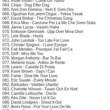
063. Rose Villain - Come Un Tuono
064. Chips - Dag Efter Dag
065. Anis Don Demina - Vem E Som Oss
066. Oguzhan Koc,arem Ozguc - Yoksa Yasak
067. David Bisbal - The Christmas Song
068. Erica Mou - Canzone Per La Me Che Sono Stata
069. Janne Lucas - Vaxeln Halla
070. Eriksson Glenmark - Upp Over Mina Oron
071. Lele Blade - Heets
072. John Lundvik - Too Late For Love
073. Christer Sjogren - I Love Europe
074. Fati Mendes - Pourquoi J'ai Fait Ca
075. Griff - Miss Me Too
076. Morgan Anthony - Bar To Bar
077. Melanie Isaac - Adieu Je Reste
078. Leano - Caselle Di Posta
079. Kane Brown - Says I Can
080. Fame - Give Me Your Love
081. Eric Saade - Every Minute
082. Barbados - Varlden Utanfor
083. Charlotte Nilsson - Tusen Och En Natt
084. Camille Lellouche - Declic
085. Afro-Dite - Never Let It Go
086. David Lindgren - Shout It Out
087. Boris Rene - Put Your Love On Me