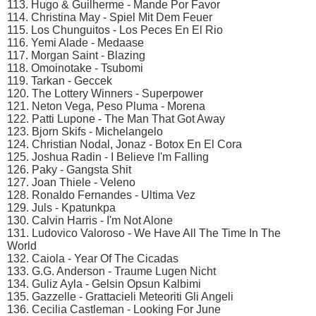
113. Hugo & Guilherme - Mande Por Favor
114. Christina May - Spiel Mit Dem Feuer
115. Los Chunguitos - Los Peces En El Rio
116. Yemi Alade - Medaase
117. Morgan Saint - Blazing
118. Omoinotake - Tsubomi
119. Tarkan - Geccek
120. The Lottery Winners - Superpower
121. Neton Vega, Peso Pluma - Morena
122. Patti Lupone - The Man That Got Away
123. Bjorn Skifs - Michelangelo
124. Christian Nodal, Jonaz - Botox En El Cora
125. Joshua Radin - I Believe I'm Falling
126. Paky - Gangsta Shit
127. Joan Thiele - Veleno
128. Ronaldo Fernandes - Ultima Vez
129. Juls - Kpatunkpa
130. Calvin Harris - I'm Not Alone
131. Ludovico Valoroso - We Have All The Time In The
World
132. Caiola - Year Of The Cicadas
133. G.G. Anderson - Traume Lugen Nicht
134. Guliz Ayla - Gelsin Opsun Kalbimi
135. Gazzelle - Grattacieli Meteoriti Gli Angeli
136. Cecilia Castleman - Looking For June