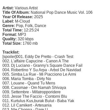
Artist:
Various Artist
Title Of Album:
National Pop Dance Music Vol. 106
Year Of Release:
2025
Label:
M-Cloud
Genre:
Pop, Folk, Dance
Total Time:
12:25:24
Format:
MP3
Quality:
320 kbps
Total Size:
1760 mb
Tracklist:
[spoiler]001. Eddy De Pretto - Crash Test
002. L'affaire Capucine - Canon A The
003. Dj Luciano - Granny's Square Dance Fail
004. Robertino Y Su Arpa - Arbol De Navidad
005. Simba La Rue - Mi Piacciono Le Armi
006. Maria Tomba - Dirty No
007. Louane - Quand Tu Mens
008. Cassmae - Om Namah Shivaya
009. Settembre - Mifatropporidere
010. Jesse The Faccio - Contorni Blu
011. Kurtulus Kus,burak Bulut - Baba Yak
012. Lil Camikert - Artesania
013. Nle Choppa - Dare U