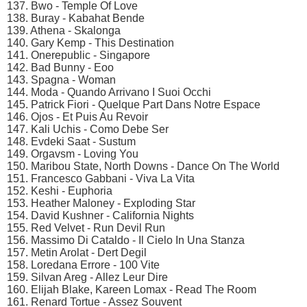
137. Bwo - Temple Of Love
138. Buray - Kabahat Bende
139. Athena - Skalonga
140. Gary Kemp - This Destination
141. Onerepublic - Singapore
142. Bad Bunny - Eoo
143. Spagna - Woman
144. Moda - Quando Arrivano I Suoi Occhi
145. Patrick Fiori - Quelque Part Dans Notre Espace
146. Ojos - Et Puis Au Revoir
147. Kali Uchis - Como Debe Ser
148. Evdeki Saat - Sustum
149. Orgavsm - Loving You
150. Maribou State, North Downs - Dance On The World
151. Francesco Gabbani - Viva La Vita
152. Keshi - Euphoria
153. Heather Maloney - Exploding Star
154. David Kushner - California Nights
155. Red Velvet - Run Devil Run
156. Massimo Di Cataldo - Il Cielo In Una Stanza
157. Metin Arolat - Dert Degil
158. Loredana Errore - 100 Vite
159. Silvan Areg - Allez Leur Dire
160. Elijah Blake, Kareen Lomax - Read The Room
161. Renard Tortue - Assez Souvent