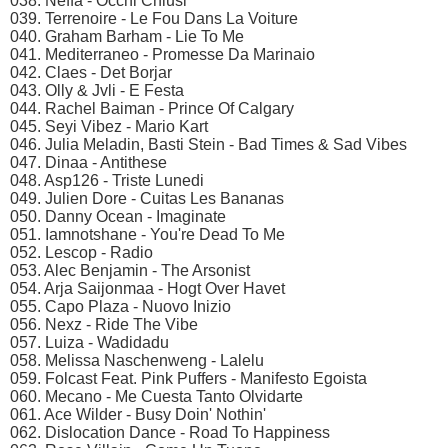
038. Neffa - Occhi Chiusi
039. Terrenoire - Le Fou Dans La Voiture
040. Graham Barham - Lie To Me
041. Mediterraneo - Promesse Da Marinaio
042. Claes - Det Borjar
043. Olly & Jvli - E Festa
044. Rachel Baiman - Prince Of Calgary
045. Seyi Vibez - Mario Kart
046. Julia Meladin, Basti Stein - Bad Times & Sad Vibes
047. Dinaa - Antithese
048. Asp126 - Triste Lunedi
049. Julien Dore - Cuitas Les Bananas
050. Danny Ocean - Imaginate
051. Iamnotshane - You're Dead To Me
052. Lescop - Radio
053. Alec Benjamin - The Arsonist
054. Arja Saijonmaa - Hogt Over Havet
055. Capo Plaza - Nuovo Inizio
056. Nexz - Ride The Vibe
057. Luiza - Wadidadu
058. Melissa Naschenweng - Lalelu
059. Folcast Feat. Pink Puffers - Manifesto Egoista
060. Mecano - Me Cuesta Tanto Olvidarte
061. Ace Wilder - Busy Doin' Nothin'
062. Dislocation Dance - Road To Happiness