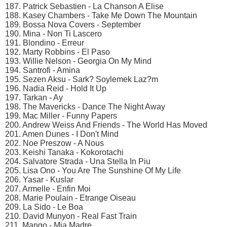
187. Patrick Sebastien - La Chanson A Elise
188. Kasey Chambers - Take Me Down The Mountain
189. Bossa Nova Covers - September
190. Mina - Non Ti Lascero
191. Blondino - Erreur
192. Marty Robbins - El Paso
193. Willie Nelson - Georgia On My Mind
194. Santrofi - Amina
195. Sezen Aksu - Sark? Soylemek Laz?m
196. Nadia Reid - Hold It Up
197. Tarkan - Ay
198. The Mavericks - Dance The Night Away
199. Mac Miller - Funny Papers
200. Andrew Weiss And Friends - The World Has Moved
201. Amen Dunes - I Don't Mind
202. Noe Preszow - A Nous
203. Keishi Tanaka - Kokorotachi
204. Salvatore Strada - Una Stella In Piu
205. Lisa Ono - You Are The Sunshine Of My Life
206. Yasar - Kuslar
207. Armelle - Enfin Moi
208. Marie Poulain - Etrange Oiseau
209. La Sido - Le Boa
210. David Munyon - Real Fast Train
211. Mango - Mia Madre