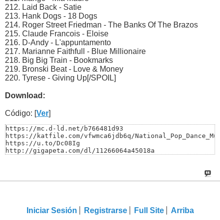
212. Laid Back - Satie
213. Hank Dogs - 18 Dogs
214. Roger Street Friedman - The Banks Of The Brazos
215. Claude Francois - Eloise
216. D-Andy - L'appuntamento
217. Marianne Faithfull - Blue Millionaire
218. Big Big Train - Bookmarks
219. Bronski Beat - Love & Money
220. Tyrese - Giving Up[/SPOIL]
Download:
Código: [
Ver
]
https://mc.d-ld.net/b766481d93

https://katfile.com/vfwmca6jdb6q/National_Pop_Dance_Mus
https://u.to/Dc08Ig

http://gigapeta.com/dl/11266064a45018a
Iniciar Sesión
Registrarse
Full Site
Arriba