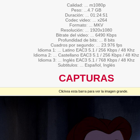
Calidad: ... m1080p
Peso: ...4.7 GB
Duración: ... 01:24:51
Codec video: ... x264
Formato: ... MKV
Resolución: ... 1920x1080
Bitrate del video: ... 6490 Kbps
Profundidad de bits: ... 8 bits
Cuadros por segundo: ... 23.976 fps
Idioma 1: ... Latino EAC3 5.1 / 256 Kbps / 48 Khz
Idioma 2: ... Castellano EAC3 5.1 / 256 Kbps / 48 Khz
Idioma 3: ... Inglés EAC3 5.1 / 768 Kbps / 48 Khz
Subtitulos: ... Español, Inglés
CAPTURAS
Clickea esta barra para ver la imagen grande.