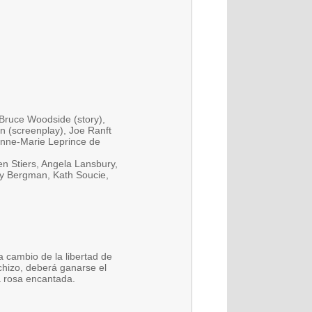
 Bruce Woodside (story),
on (screenplay), Joe Ranft
Jeanne-Marie Leprince de
n Stiers, Angela Lansbury,
ay Bergman, Kath Soucie,
a cambio de la libertad de
chizo, deberá ganarse el
a rosa encantada.