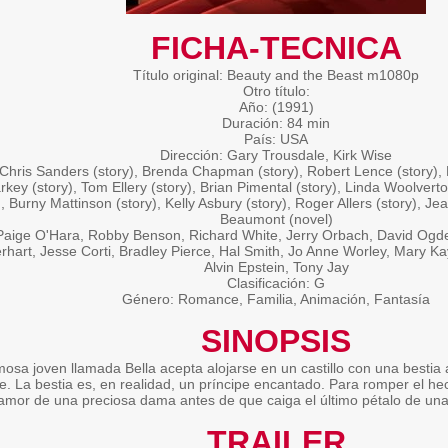
FICHA-TECNICA
Título original: Beauty and the Beast m1080p
Otro título:
Año: (1991)
Duración: 84 min
País: USA
Dirección: Gary Trousdale, Kirk Wise
Chris Sanders (story), Brenda Chapman (story), Robert Lence (story),
rkey (story), Tom Ellery (story), Brian Pimental (story), Linda Woolvert
), Burny Mattinson (story), Kelly Asbury (story), Roger Allers (story), 
Beaumont (novel)
Paige O'Hara, Robby Benson, Richard White, Jerry Orbach, David Ogde
rhart, Jesse Corti, Bradley Pierce, Hal Smith, Jo Anne Worley, Mary K
Alvin Epstein, Tony Jay
Clasificación: G
Género: Romance, Familia, Animación, Fantasía
SINOPSIS
osa joven llamada Bella acepta alojarse en un castillo con una bestia 
e. La bestia es, en realidad, un príncipe encantado. Para romper el he
amor de una preciosa dama antes de que caiga el último pétalo de un
TRAILER