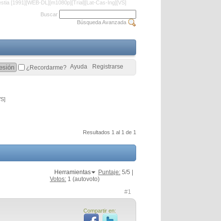
bestia [1991][WEB-DL][m1080p][Trial][Lat-Cas-Ing][VS]
Buscar
Búsqueda Avanzada
Ayuda
Registrarse
¿Recordarme?
VS]
Resultados 1 al 1 de 1
Herramientas
Puntaje:
5
/5 |
Votos:
1
(autovoto)
#1
Compartir en: