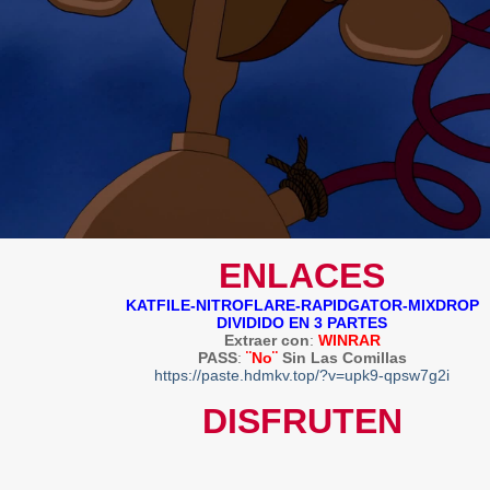
ENLACES
KATFILE-NITROFLARE-RAPIDGATOR-MIXDROP
DIVIDIDO EN 3 PARTES
Extraer con
:
WINRAR
PASS
:
¨No¨
Sin Las Comillas
https://paste.hdmkv.top/?v=upk9-qpsw7g2i
DISFRUTEN