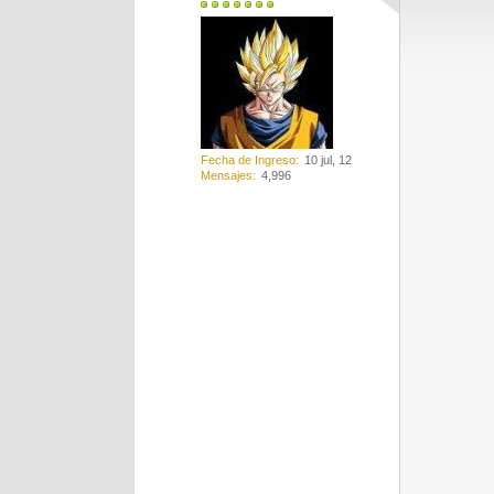
Fecha de Ingreso
10 jul, 12
Mensajes
4,996