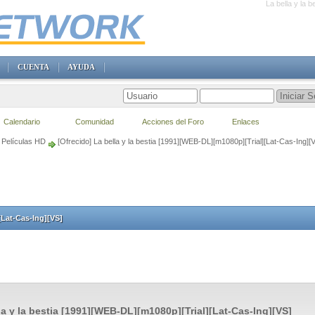
La bella y la 
CUENTA
AYUDA
Calendario
Comunidad
Acciones del Foro
Enlaces
Películas HD
[Ofrecido] La bella y la bestia [1991][WEB-DL][m1080p][Trial][Lat-Cas-Ing][
[Lat-Cas-Ing][VS]
la y la bestia [1991][WEB-DL][m1080p][Trial][Lat-Cas-Ing][VS]