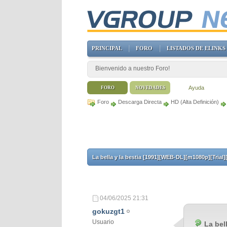
PRINCIPAL
FORO
LISTADOS DE ELINKS
Bienvenido a nuestro Foro!
Ayuda
FORO
NOVEDADES
Foro
Descarga Directa
HD (Alta Definición)
La bella y la bestia [1991][WEB-DL][m1080p][Trial]
04/06/2025
21:31
gokuzgt1
Usuario
La bel