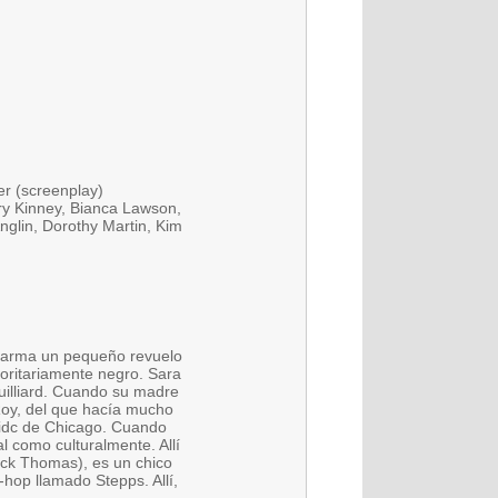
er (screenplay)
rry Kinney, Bianca Lawson,
nglin, Dorothy Martin, Kim
e arma un pequeño revuelo
oritariamente negro. Sara
Juilliard. Cuando su madre
Roy, del que hacía mucho
Sidc de Chicago. Cuando
l como culturalmente. Allí
ick Thomas), es un chico
-hop llamado Stepps. Allí,