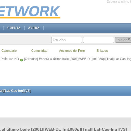
Espera al último
CUENTA
AYUDA
Calendario
Comunidad
Acciones del Foro
Enlaces
Películas HD
[Ofrecido] Espera al último baile [2001][WEB-DL][m1080p][Trial][Lat-Cas-Ing
al][Lat-Cas-Ing][VS]
 al último baile [2001][WEB-DL][m1080p][Trial][Lat-Cas-Ing][VS]