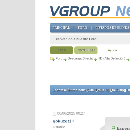
PRINCIPAL
FORO
LISTADOS DE ELINKS
Bienvenido a nuestro Foro!
Ayuda
FORO
NOVEDADES
Foro
Descarga Directa
HD (Alta Definición)
Espera al último baile [2001][WEB-DL][m1080p][Tri
06/06/2025
00:27
gokuzgt1
Usuario
Espera