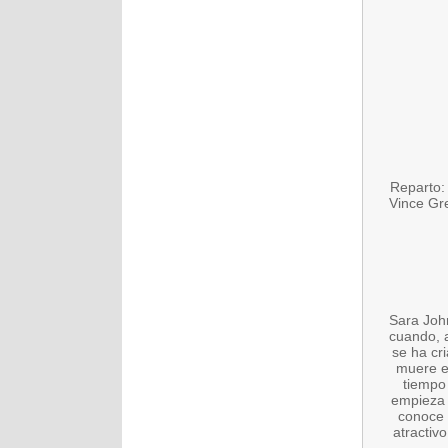
Reparto: 
Vince Gre
Sara Joh
cuando, 
se ha cri
muere e
tiempo
empieza 
conoce 
atractiv