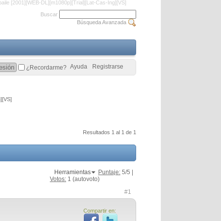
 baile [2001][WEB-DL][m1080p][Trial][Lat-Cas-Ing][VS]
Buscar
Búsqueda Avanzada
Ayuda
Registrarse
¿Recordarme?
][VS]
Resultados 1 al 1 de 1
Herramientas
Puntaje:
5
/5 |
Votos:
1
(autovoto)
#1
Compartir en: