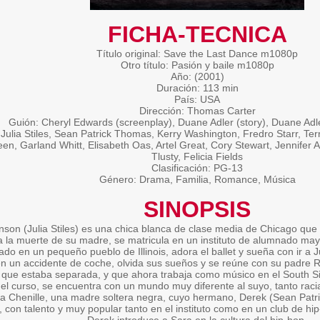
FICHA-TECNICA
Título original: Save the Last Dance m1080p
Otro título: Pasión y baile m1080p
Año: (2001)
Duración: 113 min
País: USA
Dirección: Thomas Carter
Guión: Cheryl Edwards (screenplay), Duane Adler (story), Duane Adl
Julia Stiles, Sean Patrick Thomas, Kerry Washington, Fredro Starr, Te
en, Garland Whitt, Elisabeth Oas, Artel Great, Cory Stewart, Jennifer A
Tlusty, Felicia Fields
Clasificación: PG-13
Género: Drama, Familia, Romance, Música
SINOPSIS
nson (Julia Stiles) es una chica blanca de clase media de Chicago qu
a la muerte de su madre, se matricula en un instituto de alumnado may
ado en un pequeño pueblo de Illinois, adora el ballet y sueña con ir a 
n un accidente de coche, olvida sus sueños y se reúne con su padre 
 que estaba separada, y que ahora trabaja como músico en el South 
el curso, se encuentra con un mundo muy diferente al suyo, tanto racia
a Chenille, una madre soltera negra, cuyo hermano, Derek (Sean Patr
o, con talento y muy popular tanto en el instituto como en un club de hip