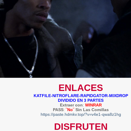
ENLACES
KATFILE-NITROFLARE-RAPIDGATOR-MIXDROP
DIVIDIDO EN 3 PARTES
Extraer con
:
WINRAR
PASS
:
¨No¨
Sin Las Comillas
https://paste.hdmkv.top/?v=v4e1-qwa8z1hg
DISFRUTEN