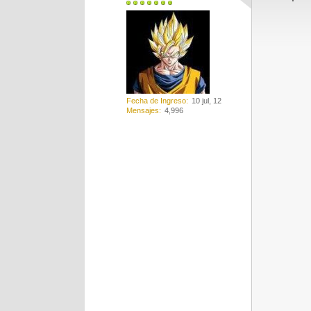
Fecha de Ingreso
10 jul, 12
Mensajes
4,996