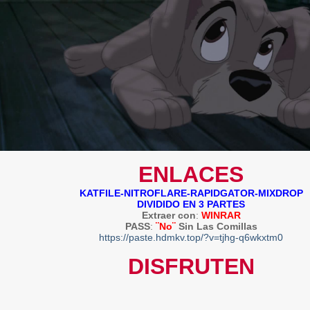
ENLACES
KATFILE-NITROFLARE-RAPIDGATOR-MIXDROP
DIVIDIDO EN 3 PARTES
Extraer con
:
WINRAR
PASS
:
¨No¨
Sin Las Comillas
https://paste.hdmkv.top/?v=tjhg-q6wkxtm0
DISFRUTEN