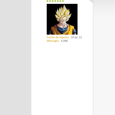
Fecha de Ingreso
10 jul, 12
Mensajes
4,996