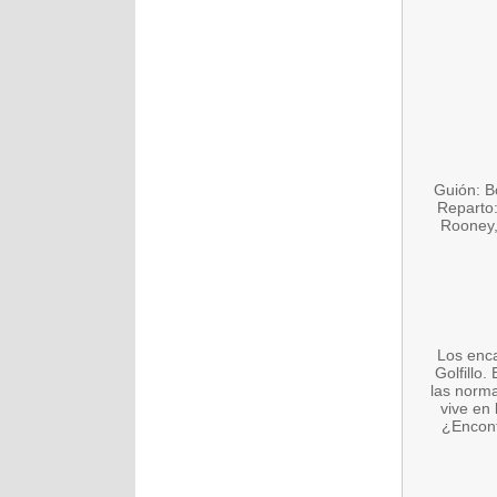
Guión: B
Reparto:
Rooney,
Los enca
Golfillo.
las norm
vive en
¿Encontr