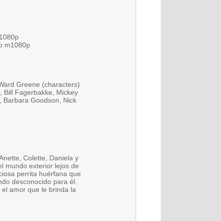
m1080p
mp m1080p
, Ward Greene (characters)
, Bill Fagerbakke, Mickey
, Barbara Goodson, Nick
nette, Colette, Daniela y
del mundo exterior lejos de
iosa perrita huérfana que
ndo desconocido para él.
 el amor que le brinda la