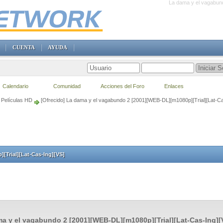
La dama y el vagabund
CUENTA
AYUDA
Calendario
Comunidad
Acciones del Foro
Enlaces
Películas HD
[Ofrecido] La dama y el vagabundo 2 [2001][WEB-DL][m1080p][Trial][Lat-Ca
[Trial][Lat-Cas-Ing][VS]
a y el vagabundo 2 [2001][WEB-DL][m1080p][Trial][Lat-Cas-Ing][