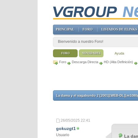
PRINCIPAL
FORO
LISTADOS DE ELINKS
Bienvenido a nuestro Foro!
Ayuda
FORO
NOVEDADES
Foro
Descarga Directa
HD (Alta Definición)
La dama y el vagabundo 2 [2001][WEB-DL][m1080p]
26/05/2025
22:41
gokuzgt1
Usuario
La dam