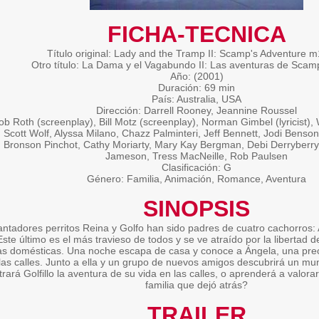
FICHA-TECNICA
Título original: Lady and the Tramp II: Scamp's Adventure 
Otro título: La Dama y el Vagabundo II: Las aventuras de Sca
Año: (2001)
Duración: 69 min
País: Australia, USA
Dirección: Darrell Rooney, Jeannine Roussel
ob Roth (screenplay), Bill Motz (screenplay), Norman Gimbel (lyricist)
 Scott Wolf, Alyssa Milano, Chazz Palminteri, Jeff Bennett, Jodi Benson
 Bronson Pinchot, Cathy Moriarty, Mary Kay Bergman, Debi Derryberry
Jameson, Tress MacNeille, Rob Paulsen
Clasificación: G
Género: Familia, Animación, Romance, Aventura
SINOPSIS
ntadores perritos Reina y Golfo han sido padres de cuatro cachorros: A
 Este último es el más travieso de todos y se ve atraído por la libertad 
as domésticas. Una noche escapa de casa y conoce a Ángela, una prec
 las calles. Junto a ella y un grupo de nuevos amigos descubrirá un mu
ará Golfillo la aventura de su vida en las calles, o aprenderá a valorar
familia que dejó atrás?
TRAILER