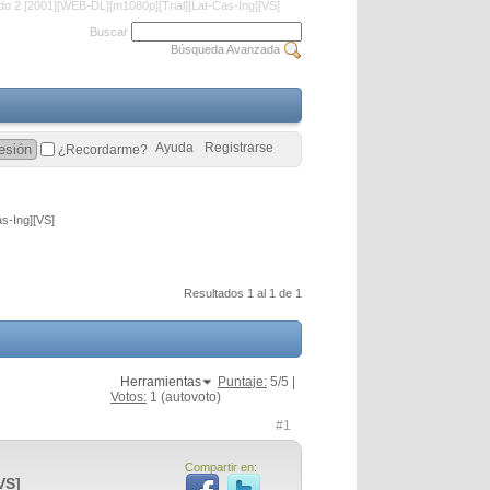
o 2 [2001][WEB-DL][m1080p][Trial][Lat-Cas-Ing][VS]
Buscar
Búsqueda Avanzada
Ayuda
Registrarse
¿Recordarme?
s-Ing][VS]
Resultados 1 al 1 de 1
Herramientas
Puntaje:
5
/5 |
Votos:
1
(autovoto)
#1
Compartir en:
VS]