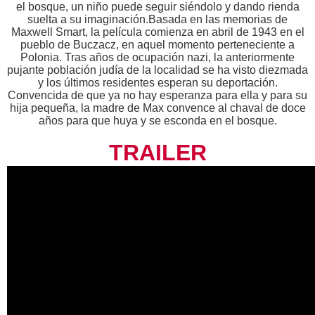
el bosque, un niño puede seguir siéndolo y dando rienda
suelta a su imaginación.Basada en las memorias de
Maxwell Smart, la película comienza en abril de 1943 en el
pueblo de Buczacz, en aquel momento perteneciente a
Polonia. Tras años de ocupación nazi, la anteriormente
pujante población judía de la localidad se ha visto diezmada
y los últimos residentes esperan su deportación.
Convencida de que ya no hay esperanza para ella y para su
hija pequeña, la madre de Max convence al chaval de doce
años para que huya y se esconda en el bosque.
TRAILER