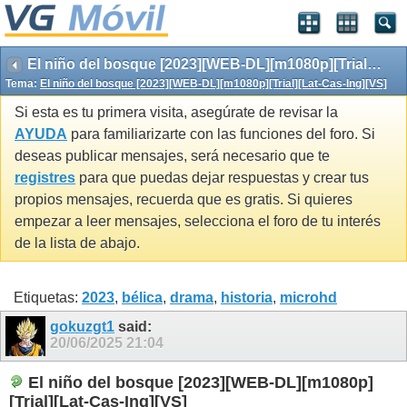
El niño del bosque [2023][WEB-DL][m1080p][Trial][Lat-Cas-Ing][VS]
Tema:
El niño del bosque [2023][WEB-DL][m1080p][Trial][Lat-Cas-Ing][VS]
Si esta es tu primera visita, asegúrate de revisar la
AYUDA
para familiarizarte con las funciones del foro. Si
deseas publicar mensajes, será necesario que te
registres
para que puedas dejar respuestas y crear tus
propios mensajes, recuerda que es gratis. Si quieres
empezar a leer mensajes, selecciona el foro de tu interés
de la lista de abajo.
Etiquetas:
2023
,
bélica
,
drama
,
historia
,
microhd
gokuzgt1
said:
20/06/2025
21:04
El niño del bosque [2023][WEB-DL][m1080p]
[Trial][Lat-Cas-Ing][VS]