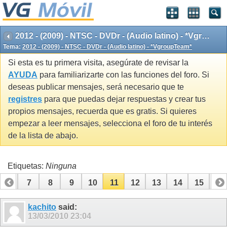
2012 - (2009) - NTSC - DVDr - (Audio latino) - *VgroupTeam*
Tema:
2012 - (2009) - NTSC - DVDr - (Audio latino) - *VgroupTeam*
Si esta es tu primera visita, asegúrate de revisar la
AYUDA
para familiarizarte con las funciones del foro. Si
deseas publicar mensajes, será necesario que te
registres
para que puedas dejar respuestas y crear tus
propios mensajes, recuerda que es gratis. Si quieres
empezar a leer mensajes, selecciona el foro de tu interés
de la lista de abajo.
Etiquetas:
Ninguna
6
7
8
9
10
11
12
13
14
15
16
kachito
said:
13/03/2010
23:04