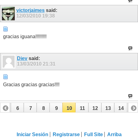
victorjaimes
said:
12/03/2010
19:38
gracias iguana!!!!!!!!!
Diev
said:
13/03/2010
21:31
Gracias gracias gracias!!!!
5
6
7
8
9
10
11
12
13
14
15
Iniciar Sesión
Registrarse
Full Site
Arriba