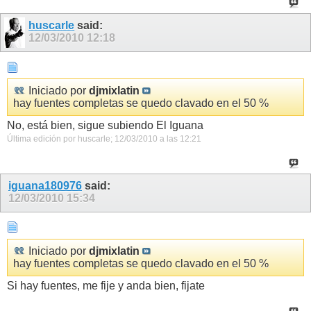
huscarle
said:
12/03/2010
12:18
Iniciado por
djmixlatin
hay fuentes completas se quedo clavado en el 50 %
No, está bien, sigue subiendo El Iguana
Última edición por huscarle; 12/03/2010 a las
12:21
iguana180976
said:
12/03/2010
15:34
Iniciado por
djmixlatin
hay fuentes completas se quedo clavado en el 50 %
Si hay fuentes, me fije y anda bien, fijate