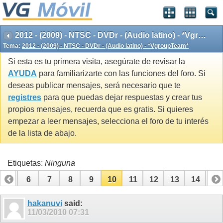
2012 - (2009) - NTSC - DVDr - (Audio latino) - *VgroupTeam*
Tema:
2012 - (2009) - NTSC - DVDr - (Audio latino) - *VgroupTeam*
Si esta es tu primera visita, asegúrate de revisar la
AYUDA
para familiarizarte con las funciones del foro. Si
deseas publicar mensajes, será necesario que te
registres
para que puedas dejar respuestas y crear tus
propios mensajes, recuerda que es gratis. Si quieres
empezar a leer mensajes, selecciona el foro de tu interés
de la lista de abajo.
Etiquetas:
Ninguna
5
6
7
8
9
10
11
12
13
14
15
hakanuvi
said:
11/03/2010
07:31