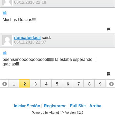
06/12/2010
22:10
Muchas Gracias!!!!
nuncafuefacil
said:
06/12/2010
22:37
buenisimoooooooooooo!!!!!!! la estaba esperando!!!
gracias!!!
1
2
3
4
5
6
7
8
9
10
11
12
13
14
15
16
17
18
Iniciar Sesión
Registrarse
Full Site
Arriba
Powered by vBulletin™ Version 4.2.2