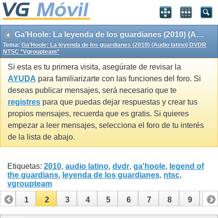
Ga'Hoole: La leyenda de los guardianes (2010) (Audio latino) DVDR NTSC *Vgroupteam*
Tema:
Ga'Hoole: La leyenda de los guardianes (2010) (Audio latino) DVDR
NTSC *Vgroupteam*
Si esta es tu primera visita, asegúrate de revisar la
AYUDA
para familiarizarte con las funciones del foro. Si
deseas publicar mensajes, será necesario que te
registres
para que puedas dejar respuestas y crear tus
propios mensajes, recuerda que es gratis. Si quieres
empezar a leer mensajes, selecciona el foro de tu interés
de la lista de abajo.
Etiquetas:
2010
,
audio latino
,
dvdr
,
ga'hoole
,
legend of
the guardians
,
leyenda de los guardianes
,
ntsc
,
vgroupteam
1
2
3
4
5
6
7
8
9
10