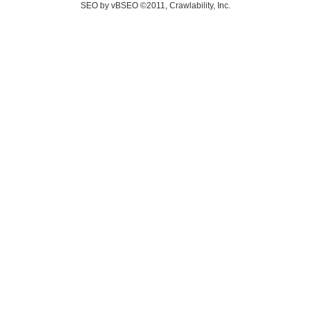
SEO by vBSEO ©2011, Crawlability, Inc.