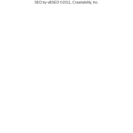
SEO by vBSEO ©2011, Crawlability, Inc.