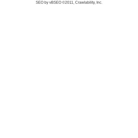
SEO by vBSEO ©2011, Crawlability, Inc.