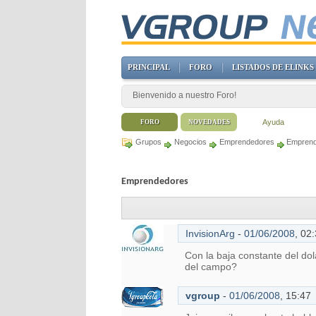
PRINCIPAL
FORO
LISTADOS DE ELINKS
Bienvenido a nuestro Foro!
Ayuda
FORO
NOVEDADES
Grupos
Negocios
Emprendedores
Emprend
Emprendedores
InvisionArg
-
01/06/2008
,
02:
Con la baja constante del do
del campo?
vgroup
-
01/06/2008
,
15:47