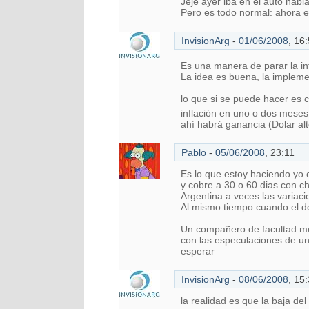
Jeje ayer iba en el auto hab
Pero es todo normal: ahora e
InvisionArg
-
01/06/2008
,
16:
Es una manera de parar la inf
La idea es buena, la implem
lo que si se puede hacer es 
inflación en uno o dos mese
ahí habrá ganancia (Dolar alto
Pablo
-
05/06/2008
,
23:11
Es lo que estoy haciendo yo 
y cobre a 30 o 60 dias con c
Argentina a veces las variaci
Al mismo tiempo cuando el do
Un compañero de facultad me
con las especulaciones de una
esperar
InvisionArg
-
08/06/2008
,
15:
la realidad es que la baja de