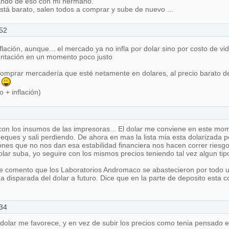
lando de eso con mi hermano.
stá barato, salen todos a comprar y sube de nuevo ...
52
lación, aunque... el mercado ya no infla por dolar sino por costo de vi
entación en un momento poco justo
comprar mercadería que esté netamente en dolares, al precio barato de
s
 + inflación)
con los insumos de las impresoras... El dolar me conviene en este mo
heques y sali perdiendo. De ahora en mas la lista mia esta dolarizada
ones que no nos dan esa estabilidad financiera nos hacen correr riesgo
lar suba, yo seguire con los mismos precios teniendo tal vez algun tip
 comento que los Laboratorios Andromaco se abastecieron por todo un
 disparada del dolar a futuro. Dice que en la parte de deposito esta c
34
l dolar me favorece, y en vez de subir los precios como tenia pensado 