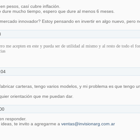
en pesos, casí cubre inflación.
e dure mucho tiempo, espero que dure al menos 6 meses.
ercado innovador? Estoy pensando en invertir en algo nuevo, pero n
8
 me acepten en este y pueda ser de utilidad al mismo y al resto de todo el fo
cias
:04
abricar carteras, tengo varios modelos, y mi problema es que tengo u
quier orientación que me puedan dar.
00
 en responder.
ideas, te invito a agregarme a
ventas@invisionarg.com.ar