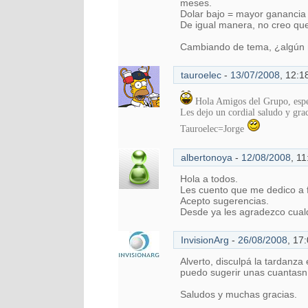
meses.
Dolar bajo = mayor ganancia 
De igual manera, no creo qu
Cambiando de tema, ¿algún m
tauroelec
-
13/07/2008
,
12:1
Hola Amigos del Grupo, espero
Les dejo un cordial saludo y gra
Tauroelec=Jorge
albertonoya
-
12/08/2008
,
11
Hola a todos.
Les cuento que me dedico a f
Acepto sugerencias.
Desde ya les agradezco cual
InvisionArg
-
26/08/2008
,
17:
Alverto, disculpá la tardanza
puedo sugerir unas cuantasn 
Saludos y muchas gracias.