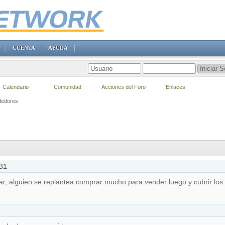
CUENTA
AYUDA
Calendario
Comunidad
Acciones del Foro
Enlaces
edores
31
lar, alguien se replantea comprar mucho para vender luego y cubrir los