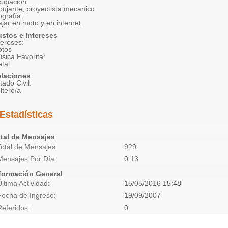
upación:
bujante, proyectista mecanico
ografía:
ajar en moto y en internet.
stos e Intereses
tereses:
tos
sica Favorita:
tal
laciones
tado Civil:
ltero/a
Estadísticas
tal de Mensajes
Total de Mensajes
929
Mensajes Por Día
0.13
formación General
Última Actividad
15/05/2016
15:48
Fecha de Ingreso
19/09/2007
Referidos
0