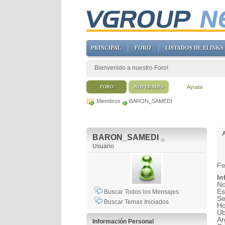
PRINCIPAL
FORO
LISTADOS DE ELINKS
Bienvenido a nuestro Foro!
Ayuda
FORO
NOVEDADES
Miembros
BARON_SAMEDI
BARON_SAMEDI
Usuario
Fe
In
No
Es
Buscar Todos los Mensajes
Se
Buscar Temas Iniciados
H
Ub
Ar
Información Personal