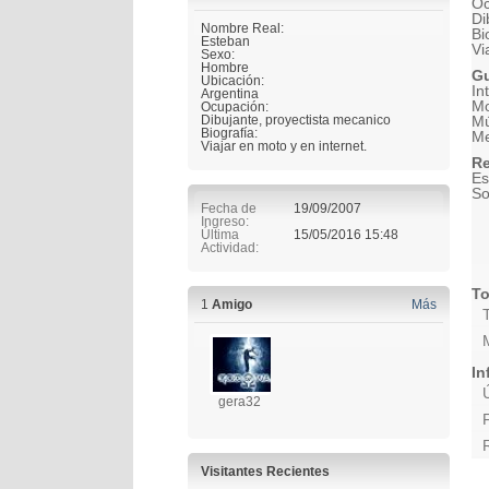
Oc
Di
Nombre Real:
Bi
Esteban
Vi
Sexo:
Hombre
Gu
Ubicación:
In
Argentina
Mo
Ocupación:
Dibujante, proyectista mecanico
Mú
Biografía:
Me
Viajar en moto y en internet.
Re
Es
So
Fecha de
19/09/2007
Ingreso
Última
15/05/2016
15:48
Actividad
To
1
Amigo
Más
In
gera32
Visitantes Recientes