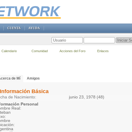
CUENTA
AYUDA
Calendario
Comunidad
Acciones del Foro
Enlaces
Acerca de Mí
Amigos
Información Básica
cha de Nacimiento
junio 23, 1978 (48)
formación Personal
mbre Real:
teban
xo:
ombre
icación:
gentina