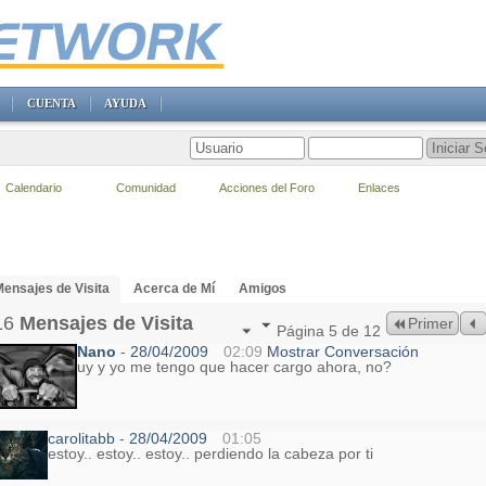
CUENTA
AYUDA
Calendario
Comunidad
Acciones del Foro
Enlaces
ensajes de Visita
Acerca de Mí
Amigos
16
Mensajes de Visita
Primer
Página 5 de 12
Nano
-
28/04/2009
02:09
Mostrar Conversación
uy y yo me tengo que hacer cargo ahora, no?
carolitabb
-
28/04/2009
01:05
estoy.. estoy.. estoy.. perdiendo la cabeza por ti
.