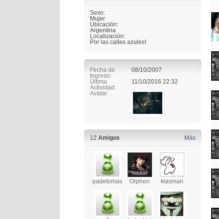
Sexo:
Mujer
Ubicación:
Argentina
Localización:
Por las calles azules!
Fecha de
08/10/2007
Ingreso
Última
11/10/2016
22:32
Actividad
Avatar
12
Amigos
Más
padetomas
Orphen
klasman