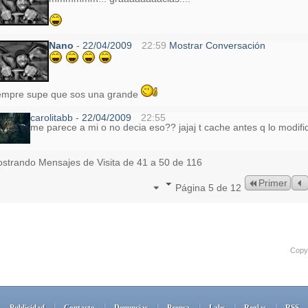
Nano
-
22/04/2009
22:59
Mostrar Conversación
empre supe que sos una grande
carolitabb
-
22/04/2009
22:55
me parece a mi o no decia eso?? jajaj t cache antes q lo modifi
strando Mensajes de Visita de 41 a
50
de
116
Primer
Página 5 de 12
Copyr
Publicidad
Contacto
Denuncias
Prensa
Labs
Reglas
RSS