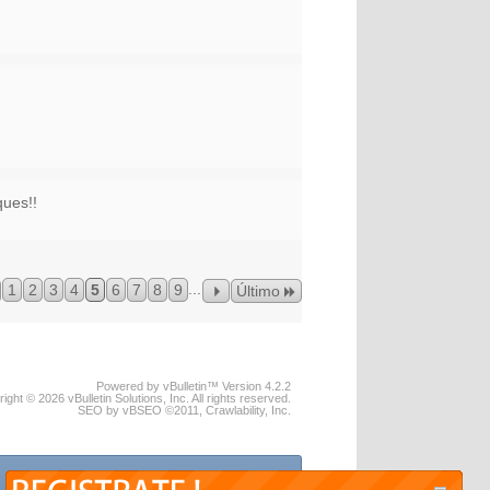
ques!!
...
1
2
3
4
5
6
7
8
9
Último
Powered by vBulletin™ Version 4.2.2
ight © 2026 vBulletin Solutions, Inc. All rights reserved.
SEO by vBSEO ©2011, Crawlability, Inc.