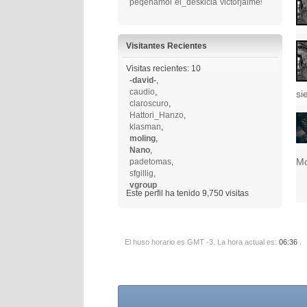
peqeñamorza
el_deskiciado
victorjaimes
Visitantes Recientes
Visitas recientes: 10
-david-
,
caudio
,
si
claroscuro
,
Hattori_Hanzo
,
klasman
,
moling
,
Nano
,
Mo
padetomas
,
sfgillig
,
vgroup
Este perfil ha tenido
9,750
visitas
El huso horario es GMT -3. La hora actual es:
06:36
.