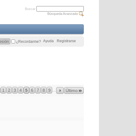
Buscar
Búsqueda Avanzada
Ayuda
Registrarse
¿Recordarme?
...
1
2
3
4
5
6
7
8
9
Último