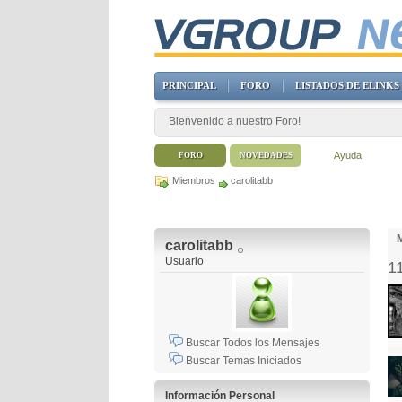
PRINCIPAL
FORO
LISTADOS DE ELINKS
Bienvenido a nuestro Foro!
Ayuda
FORO
NOVEDADES
Miembros
carolitabb
M
carolitabb
Usuario
1
Buscar Todos los Mensajes
Buscar Temas Iniciados
Información Personal