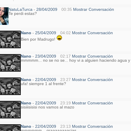
NatuLaTurca
-
28/04/2009
00:35
Mostrar Conversación
Te perdi estas?
Nano
-
25/04/2009
04:02
Mostrar Conversación
Bien por Madrugo!
Nano
-
23/04/2009
02:17
Mostrar Conversación
mmmmm... no se no se... hoy vi a alguien haciendo agua y 
Nano
-
22/04/2009
23:27
Mostrar Conversación
ufa! siempre 1 al frente?
Nano
-
22/04/2009
23:19
Mostrar Conversación
sisiiisisisi nos vamos al mazo
Nano
-
22/04/2009
23:13
Mostrar Conversación
mmmmmm... graaaaaaaacias....