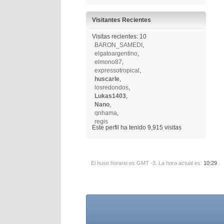
Visitantes Recientes
Visitas recientes: 10
BARON_SAMEDI
,
elgatoargentino
,
elmono87
,
expressotropical
,
huscarle
,
losredondos
,
Lukas1403
,
Nano
,
qnhama
,
regis
Este perfil ha tenido
9,915
visitas
El huso horario es GMT -3. La hora actual es:
10:29
.