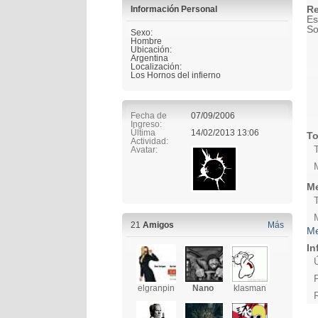
Re
Información Personal
Es
So
Sexo:
Hombre
Ubicación:
Argentina
Localización:
Los Hornos del infierno
Fecha de
07/09/2006
Ingreso
Última
14/02/2013
13:06
To
Actividad
Avatar
Me
21
Amigos
Más
Me
In
elgranpin
Nano
klasman