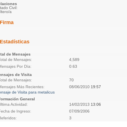
laciones
tado Civil:
ltero/a
Firma
Estadísticas
tal de Mensajes
Total de Mensajes
4,589
Mensajes Por Día
0.63
nsajes de Visita
Total de Mensajes
70
Mensajes Más Recientes
08/06/2010
19:57
nsaje de Visita para metalicus
formación General
Última Actividad
14/02/2013
13:06
Fecha de Ingreso
07/09/2006
Referidos
3