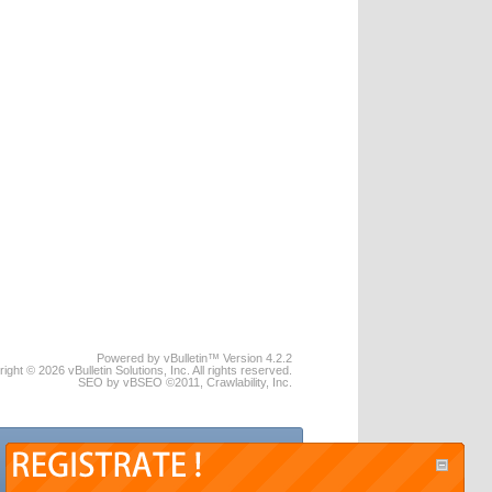
Powered by vBulletin™ Version 4.2.2
ight © 2026 vBulletin Solutions, Inc. All rights reserved.
SEO by vBSEO ©2011, Crawlability, Inc.