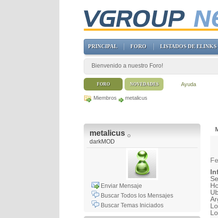
PRINCIPAL
FORO
LISTADOS DE ELINKS
Bienvenido a nuestro Foro!
Ayuda
FORO
NOVEDADES
Miembros
metalicus
M
metalicus
darkMOD
Fe
In
Se
H
Enviar Mensaje
Ub
Buscar Todos los Mensajes
Ar
Buscar Temas Iniciados
Lo
Lo