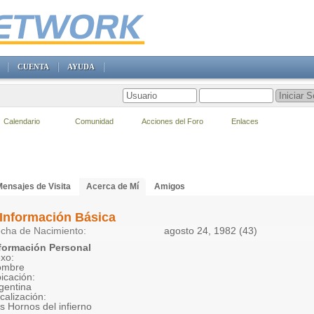
CUENTA
AYUDA
Calendario
Comunidad
Acciones del Foro
Enlaces
ensajes de Visita
Acerca de Mí
Amigos
Información Básica
cha de Nacimiento
agosto 24, 1982 (43)
formación Personal
xo:
ombre
icación:
gentina
calización:
s Hornos del infierno