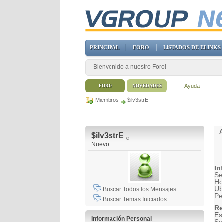
PRINCIPAL
FORO
LISTADOS DE ELINKS
Bienvenido a nuestro Foro!
Ayuda
FORO
NOVEDADES
Miembros
$ilv3strE
$ilv3strE
Nuevo
In
Se
H
Ub
Buscar Todos los Mensajes
Pe
Buscar Temas Iniciados
Re
Es
Información Personal
So