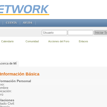
CUENTA
AYUDA
Calendario
Comunidad
Acciones del Foro
Enlaces
Acerca de Mí
Información Básica
formación Personal
xo:
ombre
icación:
rú
laciones
tado Civil:
ltero/a