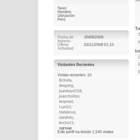
Sexo:
Hombre
Ubicación:
Perú
To
Fecha de
30/09/2008
Ingreso
Última
03/11/2008
01:10
Actividad
In
Visitantes Recientes
Visitas recientes: 10
Br3nda
,
diegohg
,
juanbay4228
,
juancho0oo
,
leojmart
,
Luni10
,
metalicus
,
sarah4u
,
tincho21
,
vgroup
Este perfil ha tenido
1,545
visitas