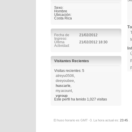
Sexo:
Hombre
Ubicación:
Costa Rica
To
Fecha de
21/02/2012
Ingreso
Última
21/02/2012
18:30
Actividad
In
Visitantes Recientes
Visitas recientes: 5
atreyu0506
,
deeyoubee
,
huscarle
,
my.acount
,
vgroup
Este perfil ha tenido
1,027
visitas
El huso horario es GMT -3. La hora actual es:
23:45
.