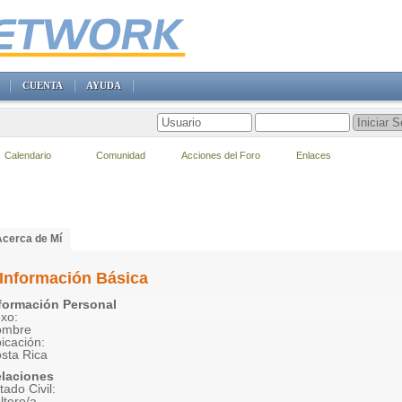
CUENTA
AYUDA
Calendario
Comunidad
Acciones del Foro
Enlaces
Acerca de Mí
Información Básica
formación Personal
xo:
ombre
icación:
sta Rica
laciones
tado Civil:
ltero/a