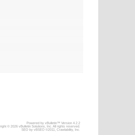
Powered by vBulletin™ Version 4.2.2
ight © 2026 vBulletin Solutions, Inc. All rights reserved.
SEO by vBSEO ©2011, Crawlability, Inc.