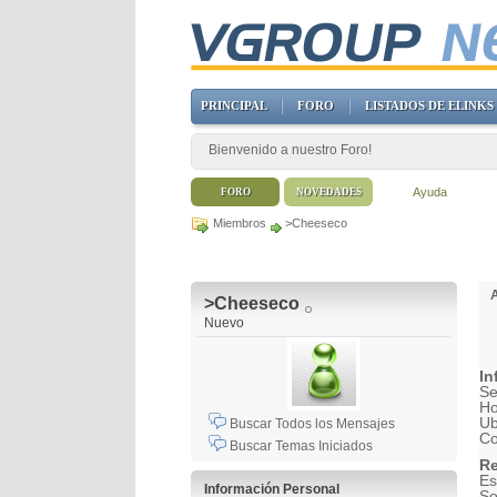
PRINCIPAL
FORO
LISTADOS DE ELINKS
Bienvenido a nuestro Foro!
Ayuda
FORO
NOVEDADES
Miembros
>Cheeseco
>Cheeseco
Nuevo
In
Se
H
Ub
Buscar Todos los Mensajes
Co
Buscar Temas Iniciados
Re
Es
Información Personal
So