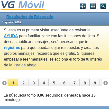
Resultados de Búsqueda
Etiqueta:
2007
Si esta es tu primera visita, asegúrate de revisar la
AYUDA
para familiarizarte con las funciones del foro. Si
deseas publicar mensajes, será necesario que te
registres
para que puedas dejar respuestas y crear tus
propios mensajes, recuerda que es gratis. Si quieres
empezar a leer mensajes, selecciona el foro de tu interés
de la lista de abajo.
1
2
3
4
5
6
7
8
9
10
11
12
13
14
15
16
17
La búsqueda tomó
0.06
segundos; generada hace 15
minuto(s).