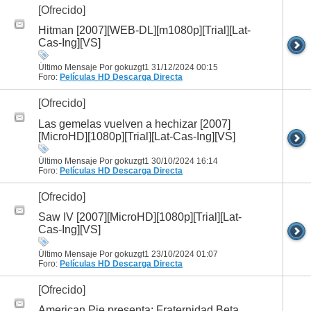
[Ofrecido]
Hitman [2007][WEB-DL][m1080p][Trial][Lat-
Cas-Ing][VS]
Último Mensaje Por gokuzgt1 31/12/2024
00:15
Foro:
Películas HD
Descarga Directa
[Ofrecido]
Las gemelas vuelven a hechizar [2007]
[MicroHD][1080p][Trial][Lat-Cas-Ing][VS]
Último Mensaje Por gokuzgt1 30/10/2024
16:14
Foro:
Películas HD
Descarga Directa
[Ofrecido]
Saw IV [2007][MicroHD][1080p][Trial][Lat-
Cas-Ing][VS]
Último Mensaje Por gokuzgt1 23/10/2024
01:07
Foro:
Películas HD
Descarga Directa
[Ofrecido]
American Pie presenta: Fraternidad Beta