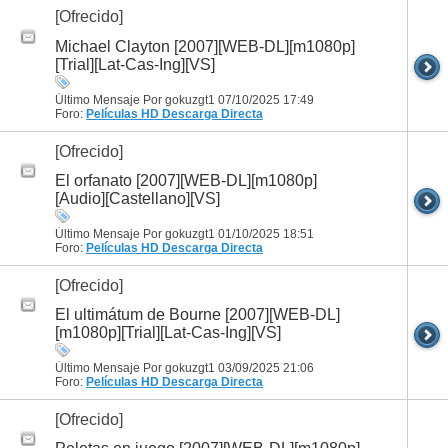
[Ofrecido]
Michael Clayton [2007][WEB-DL][m1080p]
[Trial][Lat-Cas-Ing][VS]
Último Mensaje Por gokuzgt1 07/10/2025
17:49
Foro:
Películas HD
Descarga Directa
[Ofrecido]
El orfanato [2007][WEB-DL][m1080p]
[Audio][Castellano][VS]
Último Mensaje Por gokuzgt1 01/10/2025
18:51
Foro:
Películas HD
Descarga Directa
[Ofrecido]
El ultimátum de Bourne [2007][WEB-DL]
[m1080p][Trial][Lat-Cas-Ing][VS]
Último Mensaje Por gokuzgt1 03/09/2025
21:06
Foro:
Películas HD
Descarga Directa
[Ofrecido]