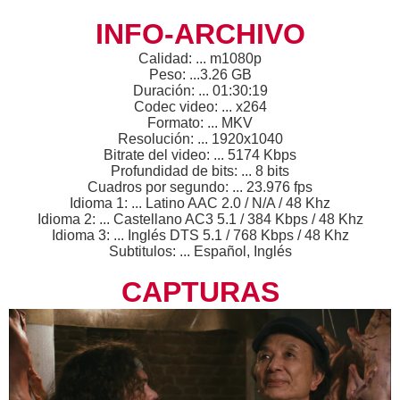
INFO-ARCHIVO
Calidad: ... m1080p
Peso: ...3.26 GB
Duración: ... 01:30:19
Codec video: ... x264
Formato: ... MKV
Resolución: ... 1920x1040
Bitrate del video: ... 5174 Kbps
Profundidad de bits: ... 8 bits
Cuadros por segundo: ... 23.976 fps
Idioma 1: ... Latino AAC 2.0 / N/A / 48 Khz
Idioma 2: ... Castellano AC3 5.1 / 384 Kbps / 48 Khz
Idioma 3: ... Inglés DTS 5.1 / 768 Kbps / 48 Khz
Subtitulos: ... Español, Inglés
CAPTURAS