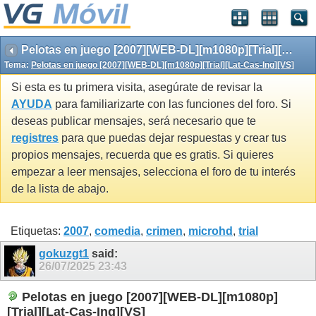
Pelotas en juego [2007][WEB-DL][m1080p][Trial][Lat-Cas-Ing][VS]
Tema:
Pelotas en juego [2007][WEB-DL][m1080p][Trial][Lat-Cas-Ing][VS]
Si esta es tu primera visita, asegúrate de revisar la
AYUDA
para familiarizarte con las funciones del foro. Si
deseas publicar mensajes, será necesario que te
registres
para que puedas dejar respuestas y crear tus
propios mensajes, recuerda que es gratis. Si quieres
empezar a leer mensajes, selecciona el foro de tu interés
de la lista de abajo.
Etiquetas:
2007
,
comedia
,
crimen
,
microhd
,
trial
gokuzgt1
said:
26/07/2025
23:43
Pelotas en juego [2007][WEB-DL][m1080p]
[Trial][Lat-Cas-Ing][VS]