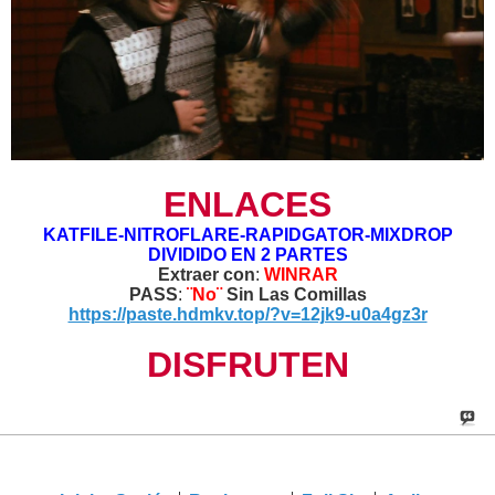
ENLACES
KATFILE-NITROFLARE-RAPIDGATOR-MIXDROP
DIVIDIDO EN 2 PARTES
Extraer con
:
WINRAR
PASS
:
¨No¨
Sin Las Comillas
https://paste.hdmkv.top/?v=12jk9-u0a4gz3r
DISFRUTEN