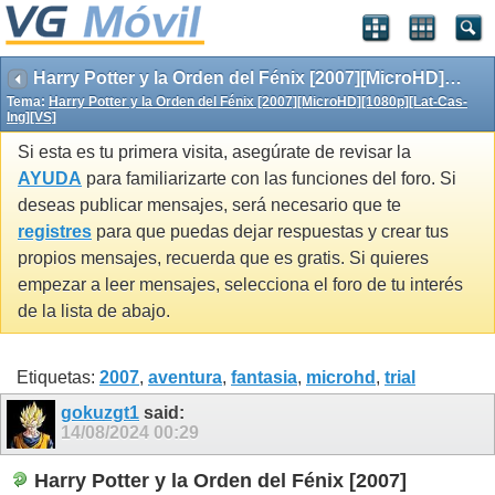
Harry Potter y la Orden del Fénix [2007][MicroHD][1080p][Lat-Cas-Ing][VS]
Tema:
Harry Potter y la Orden del Fénix [2007][MicroHD][1080p][Lat-Cas-
Ing][VS]
Si esta es tu primera visita, asegúrate de revisar la
AYUDA
para familiarizarte con las funciones del foro. Si
deseas publicar mensajes, será necesario que te
registres
para que puedas dejar respuestas y crear tus
propios mensajes, recuerda que es gratis. Si quieres
empezar a leer mensajes, selecciona el foro de tu interés
de la lista de abajo.
Etiquetas:
2007
,
aventura
,
fantasia
,
microhd
,
trial
gokuzgt1
said:
14/08/2024
00:29
Harry Potter y la Orden del Fénix [2007]