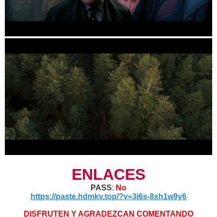
ENLACES
PASS
:
No
https://paste.hdmkv.top/?v=3j6s-8xh1w9y6
DISFRUTEN Y AGRADEZCAN COMENTANDO