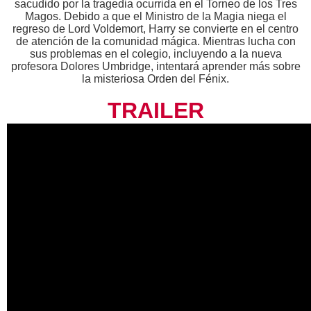
sacudido por la tragedia ocurrida en el Torneo de los Tres
Magos. Debido a que el Ministro de la Magia niega el
regreso de Lord Voldemort, Harry se convierte en el centro
de atención de la comunidad mágica. Mientras lucha con
sus problemas en el colegio, incluyendo a la nueva
profesora Dolores Umbridge, intentará aprender más sobre
la misteriosa Orden del Fénix.
TRAILER