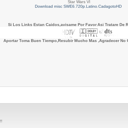
.000                     : en:60 Min

Star Wars VI
.000                     : en:1H.10 Min

Download misc SWE6.720p.Latino.CadagotoHD
.000                     : en:1H.20 Min

.000                     : en:1H.30 Min

.000                     : en:1H.40 Min

.000                     : en:1H.50 Min

.
.000                     : en:2H.00 Min

.000                     : en:2H.10 Min
Si Los Links Estan Caidos,avisame Por Favor Asi Tratare De 
Aportar Toma Buen Tiempo,Resubir Mucho Mas ,Agradecer No 
!!