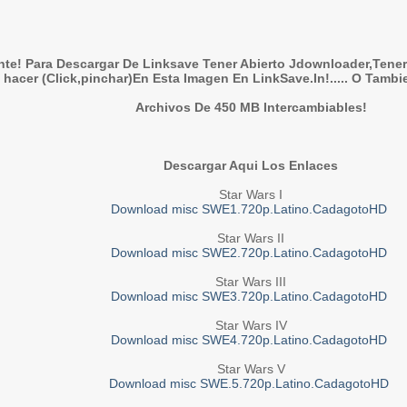
es del canal             : Front: L R

d de muestreo            : 48,0KHz

/String                  : 16bits

e pista                  : 187MB (5%)

                         : Español

nte! Para Descargar De Linksave Tener Abierto Jdownloader,Tener 
 hacer (Click,pinchar)En Esta Imagen En LinkSave.In!..... O Tambi
                         : 3

                         : AC-3

Info                     : Audio Coding 3

Archivos De 450 MB Intercambiables!
ettings_ModeExtension    : CM (complete main)

ing                      : Header stripping

                         : A_AC3

                         : 2h 16min.

tasa de bits             : Constante

Descargar Aqui Los Enlaces
bits                     : 448Kbps

)                        : 6canales

es del canal             : Front: L C R, Side: L R, LFE

Star Wars I
d de muestreo            : 48,0KHz

Download misc SWE1.720p.Latino.CadagotoHD
/String                  : 16bits

e pista                  : 437MB (12%)

                         : Inglés

Star Wars II
Download misc SWE2.720p.Latino.CadagotoHD
                         : 4

                         : UTF-8

Star Wars III
                         : S_TEXT/UTF8

Download misc SWE3.720p.Latino.CadagotoHD
/Info                    : UTF-8 Plain Text

                         : Español

Star Wars IV
Download misc SWE4.720p.Latino.CadagotoHD
.000                     : en:00 Min

.000                     : en:10 Min

.000                     : en:20 Min

Star Wars V
.000                     : en:30 Min

Download misc SWE.5.720p.Latino.CadagotoHD
.000                     : en:40 Min

.000                     : en:50 Min
