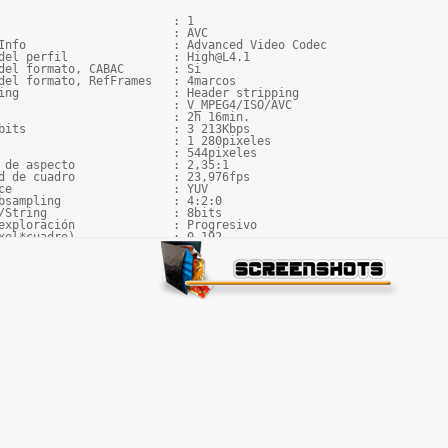
                         : 1

                         : AVC

Info                     : Advanced Video Codec

del perfil               : High@L4.1

del formato, CABAC       : Si

del formato, RefFrames   : 4marcos

ing                      : Header stripping

                         : V_MPEG4/ISO/AVC

                         : 2h 16min.

bits                     : 3 213Kbps

                         : 1 280pixeles

                         : 544pixeles

 de aspecto              : 2,35:1

d de cuadro              : 23,976fps

ce                       : YUV

bsampling                : 4:2:0

/String                  : 8bits

exploración              : Progresivo

xel*cuadro)              : 0.192

e pista                  : 2,98GIB (81%)

 de codificación         : x264 core 115 r1995 c1e60b9

 de codificación         : cabac=1 / ref=3 / deblock=1:0:0 / ana
                         : Inglés

                         : 2

                         : AC-3

Info                     : Audio Coding 3

del perfil               : Dolby Digital

ettings_ModeExtension    : CM (complete main)

ing                      : Header stripping

                         : A_AC3

                         : 2h 16min.

tasa de bits             : Constante

bits                     : 192Kbps

)                        : 2canales
