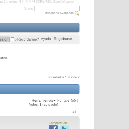
a Completa I II III IV V VI BDRip 720p Español Latino
Buscar
Búsqueda Avanzada
Ayuda
Registrarse
¿Recordarme?
atino
Resultados 1 al 2 de 2
Herramientas
Puntaje:
5
/5 |
Votos:
1
(autovoto)
#1
Compartir en: