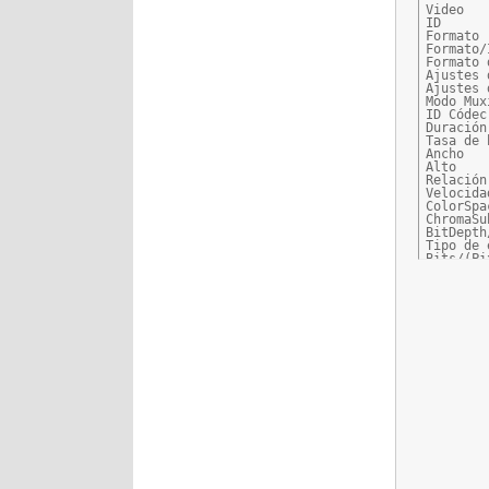
Video

ID      
Formato 
Formato/
Formato 
Ajustes 
Ajustes 
Modo Mux
ID Códec
Duración
Tasa de 
Ancho   
Alto    
Relación
Velocida
ColorSpa
ChromaSu
BitDepth
Tipo de 
Bits/(Pi
Tamaño d
Librería
Opciones
Idioma  
Audio #1

ID      
Formato 
Formato/
Formato 
Format_S
Modo Mux
ID Códec
Duración
Tipo de 
Tasa de 
Canal(es