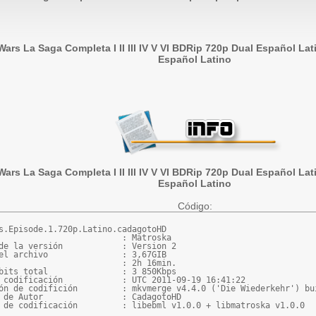
Wars La Saga Completa I II III IV V VI BDRip 720p Dual Español Lat
Español Latino
Wars La Saga Completa I II III IV V VI BDRip 720p Dual Español Lat
Español Latino
Código:
s.Episode.1.720p.Latino.cadagotoHD

                         : Matroska

de la versión            : Version 2

el archivo               : 3,67GIB

                         : 2h 16min.

bits total               : 3 850Kbps

 codificación            : UTC 2011-09-19 16:41:22

ón de codifición         : mkvmerge v4.4.0 ('Die Wiederkehr') bui
 de Autor                : CadagotoHD

 de codificación         : libebml v1.0.0 + libmatroska v1.0.0
