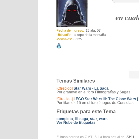
en cual
Fecha de Ingreso
13 abr, 07
Ubicación
al tope de la montaña
Mensajes
6,225
Temas Similares
[Ofrecido]
Star Wars - La Saga
Por grandvd en el foro Filmografías y Sagas
[Ofrecido]
LEGO Star Wars III: The Clone Wars [ 
Por titantelo15 en el foro Juegos de Consolas
Etiquetas para este Tema
completa
,
iii
,
saga
,
star
,
wars
Ver Nube de Etiquetas
El huso horario es GMT -3. La hora actual es:
23:11
.