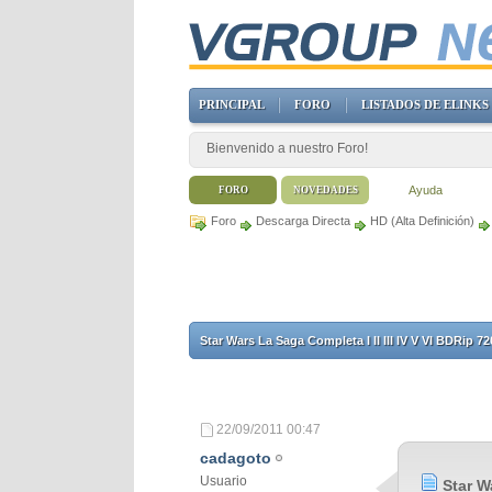
PRINCIPAL
FORO
LISTADOS DE ELINKS
Bienvenido a nuestro Foro!
Ayuda
FORO
NOVEDADES
Foro
Descarga Directa
HD (Alta Definición)
Star Wars La Saga Completa I II III IV V VI BDRip 
22/09/2011
00:47
cadagoto
Usuario
Star W