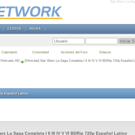
Star Wars La Sag
CUENTA
AYUDA
Calendario
Comunidad
Acciones del Foro
Enlaces
Películas HD
[Ofrecido] Star Wars La Saga Completa I II III IV V VI BDRip 720p Español L
720p Español Latino
ars La Saga Completa I II III IV V VI BDRip 720p Español Latino