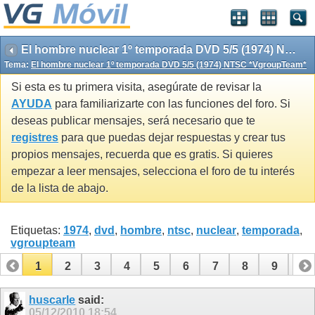
El hombre nuclear 1º temporada DVD 5/5 (1974) NTSC *VgroupTeam*
Tema:
El hombre nuclear 1º temporada DVD 5/5 (1974) NTSC *VgroupTeam*
Si esta es tu primera visita, asegúrate de revisar la
AYUDA
para familiarizarte con las funciones del foro. Si
deseas publicar mensajes, será necesario que te
registres
para que puedas dejar respuestas y crear tus
propios mensajes, recuerda que es gratis. Si quieres
empezar a leer mensajes, selecciona el foro de tu interés
de la lista de abajo.
Etiquetas:
1974
,
dvd
,
hombre
,
ntsc
,
nuclear
,
temporada
,
vgroupteam
1
2
3
4
5
6
7
8
9
10
11
12
13
14
15
16
17
huscarle
said:
05/12/2010
18:54