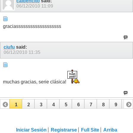
caldencito
said:
06/12/2010
11:09
graciasssssssssssssssssss
ciufu
said:
06/12/2010
11:35
muchas gracias, serie clásica!
1
2
3
4
5
6
7
8
9
10
11
12
13
14
15
16
17
Iniciar Sesión
Registrarse
Full Site
Arriba