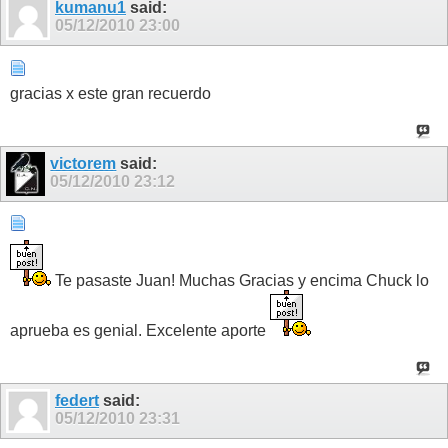
kumanu1
said:
05/12/2010
23:00
gracias x este gran recuerdo
victorem
said:
05/12/2010
23:12
Te pasaste Juan! Muchas Gracias y encima Chuck lo
aprueba es genial. Excelente aporte
federt
said:
05/12/2010
23:31