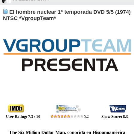
El hombre nuclear 1º temporada DVD 5/5 (1974)
NTSC *VgroupTeam*
....................................
...............................
User Rating: 7.3 / 10
..
.........
5.2
..............
Show Score: 8.3
The Six Million Dollar Man, conocida en Hispanoamérica