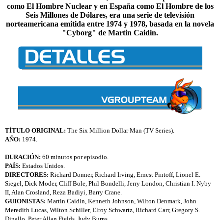
como El Hombre Nuclear y en España como El Hombre de los
Seis Millones de Dólares, era una serie de televisión
norteamericana emitida entre 1974 y 1978, basada en la novela
"Cyborg" de Martin Caidin.
TÍTULO ORIGINAL:
The Six Million Dollar Man (TV Series).
AÑO:
1974.
DURACIÓN:
60 minutos por episodio.
PAÍS:
Estados Unidos.
DIRECTORES:
Richard Donner, Richard Irving, Ernest Pintoff, Lionel E.
Siegel, Dick Moder, Cliff Bole, Phil Bondelli, Jerry London, Christian I. Nyby
II, Alan Crosland, Reza Badiyi, Barry Crane.
GUIONISTAS:
Martin Caidin, Kenneth Johnson, Wilton Denmark, John
Meredith Lucas, Wilton Schiller, Elroy Schwartz, Richard Carr, Gregory S.
Dinallo, Peter Allan Fields, Judy Burns.