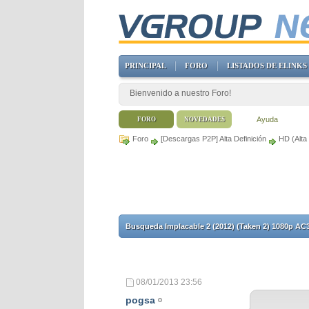
PRINCIPAL
FORO
LISTADOS DE ELINKS
Bienvenido a nuestro Foro!
Ayuda
FORO
NOVEDADES
Foro
[Descargas P2P] Alta Definición
HD (Alta 
Busqueda Implacable 2 (2012) (Taken 2) 1080p AC
08/01/2013
23:56
pogsa