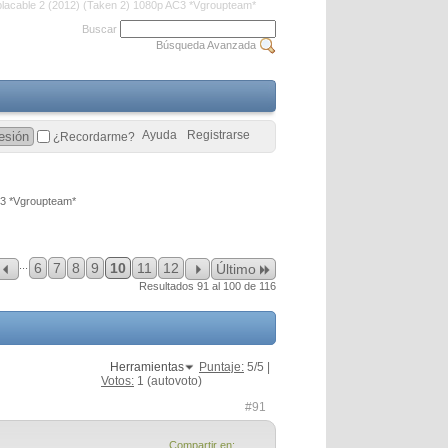
lacable 2 (2012) (Taken 2) 1080p AC3 *Vgroupteam*
Buscar
Búsqueda Avanzada
Ayuda
Registrarse
¿Recordarme?
C3 *Vgroupteam*
...
6
7
8
9
10
11
12
Último
Resultados 91 al 100 de 116
Herramientas
Puntaje:
5
/5 |
Votos:
1
(autovoto)
#91
Compartir en: