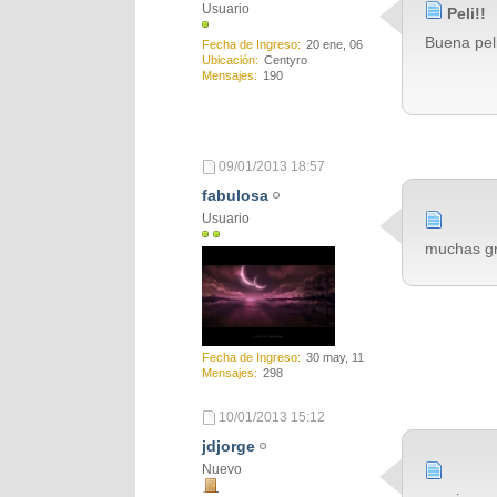
Usuario
Peli!!
Buena peli
Fecha de Ingreso
20 ene, 06
Ubicación
Centyro
Mensajes
190
09/01/2013
18:57
fabulosa
Usuario
muchas gr
Fecha de Ingreso
30 may, 11
Mensajes
298
10/01/2013
15:12
jdjorge
Nuevo