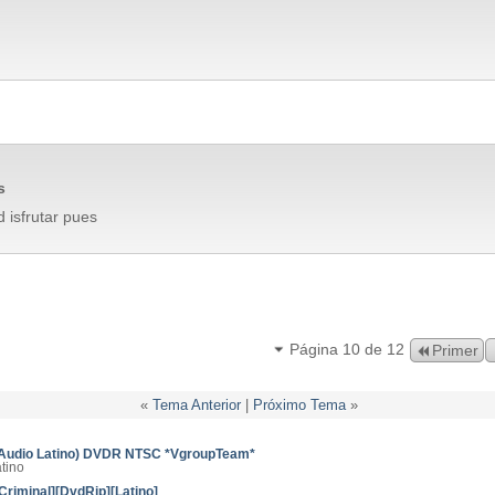
s
d isfrutar pues
Página 10 de 12
Primer
«
Tema Anterior
|
Próximo Tema
»
(Audio Latino) DVDR NTSC *VgroupTeam*
tino
Criminal][DvdRip][Latino]