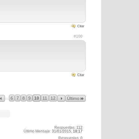
Citar
#100
Citar
...
6
7
8
9
10
11
12
Último
Respuestas:
112
Último Mensaje:
31/01/2015,
18:17
Respuestas:
0