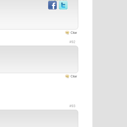
Citar
#92
Citar
#93