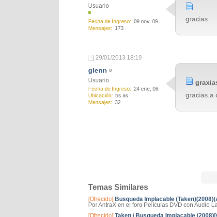
Usuario
gracias
Fecha de Ingreso
09 nov, 09
Mensajes
173
29/01/2013
18:19
glenn
Usuario
graxia
Fecha de Ingreso
24 ene, 06
gracias.a 
Ubicación
bs as
Mensajes
32
Temas Similares
[Ofrecido]
Busqueda Implacable (Taken)(2008)
Por AntraX en el foro Películas DVD con Audio La
[Ofrecido]
Taken / Busqueda Implacable (2008)[