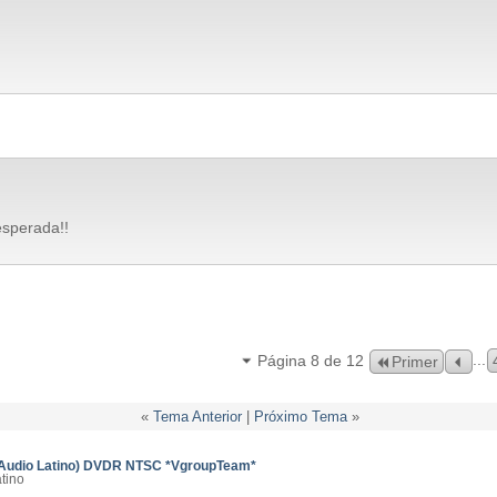
sperada!!
...
Página 8 de 12
Primer
«
Tema Anterior
|
Próximo Tema
»
(Audio Latino) DVDR NTSC *VgroupTeam*
tino