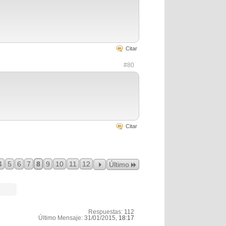
Citar
#80
Citar
4
5
6
7
8
9
10
11
12
Último
Respuestas:
112
Último Mensaje:
31/01/2015,
18:17