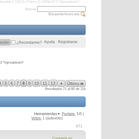
lacable 2 (2012) (Taken 2) 1080p AC3 *Vgroupteam*
Buscar
Búsqueda Avanzada
Ayuda
Registrarse
¿Recordarme?
C3 *Vgroupteam*
4
5
6
7
8
9
10
11
12
Último
Resultados 71 al 80 de 116
Herramientas
Puntaje:
5
/5 |
Votos:
1
(autovoto)
#71
Compartir en: