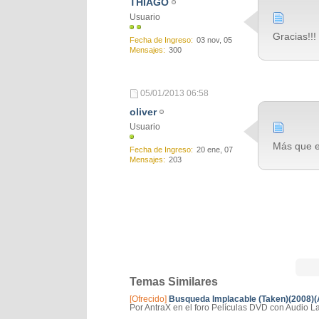
THIAGO
Usuario
Gracias!!!
Fecha de Ingreso
03 nov, 05
Mensajes
300
05/01/2013
06:58
oliver
Usuario
Más que e
Fecha de Ingreso
20 ene, 07
Mensajes
203
Temas Similares
[Ofrecido]
Busqueda Implacable (Taken)(2008)
Por AntraX en el foro Películas DVD con Audio La