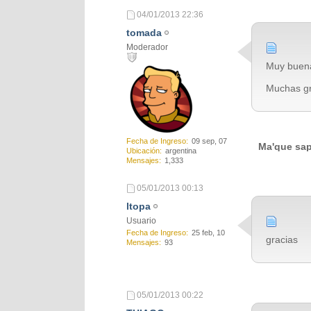
04/01/2013
22:36
tomada
Moderador
Muy buena
Muchas gr
Fecha de Ingreso
09 sep, 07
Ma'que sap
Ubicación
argentina
Mensajes
1,333
05/01/2013
00:13
ltopa
Usuario
Fecha de Ingreso
25 feb, 10
gracias
Mensajes
93
05/01/2013
00:22