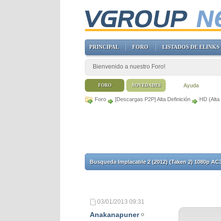
PRINCIPAL
FORO
LISTADOS DE ELINKS
Bienvenido a nuestro Foro!
Ayuda
FORO
NOVEDADES
Foro
[Descargas P2P] Alta Definición
HD (Alta 
Busqueda Implacable 2 (2012) (Taken 2) 1080p AC
03/01/2013
09:31
Anakanapuner