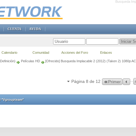
Busqueda Imp
CUENTA
AYUDA
Calendario
Comunidad
Acciones del Foro
Enlaces
Definición)
Películas HD
[Ofrecido] Busqueda Implacable 2 (2012) (Taken 2) 1080p A
...
Página 8 de 12
Primer
3 *Vgroupteam*