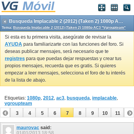
Busqueda Implacable 2 (2012) (Taken 2) 1080p AC3 *Vgroupteam*
Tema:
Busqueda Implacable 2 (2012) (Taken 2) 1080p AC3 *Vgroupteam*
Si esta es tu primera visita, asegúrate de revisar la
AYUDA
para familiarizarte con las funciones del foro. Si
deseas publicar mensajes, será necesario que te
registres
para que puedas dejar respuestas y crear tus
propios mensajes, recuerda que es gratis. Si quieres
empezar a leer mensajes, selecciona el foro de tu interés
de la lista de abajo.
Etiquetas:
1080p
,
2012
,
ac3
,
busqueda
,
implacable
,
vgroupteam
2
3
4
5
6
7
8
9
10
11
12
maurovac
said:
01/01/2013
18:58