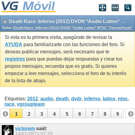
Death Race: Inferno (2012) DVDR *Audio Latino* NTSC *VgroupTeam*
Tema:
Death Race: Inferno (2012) DVDR *Audio Latino* NTSC *VgroupTeam*
Si esta es tu primera visita, asegúrate de revisar la
AYUDA
para familiarizarte con las funciones del foro. Si
deseas publicar mensajes, será necesario que te
registres
para que puedas dejar respuestas y crear tus
propios mensajes, recuerda que es gratis. Si quieres
empezar a leer mensajes, selecciona el foro de tu interés
de la lista de abajo.
Etiquetas:
2012
,
audio
,
death
,
dvdr
,
inferno
,
latino
,
ntsc
,
race
,
vgroupteam
1
2
3
4
5
6
7
8
9
victorem
said:
14/01/2013
07:26