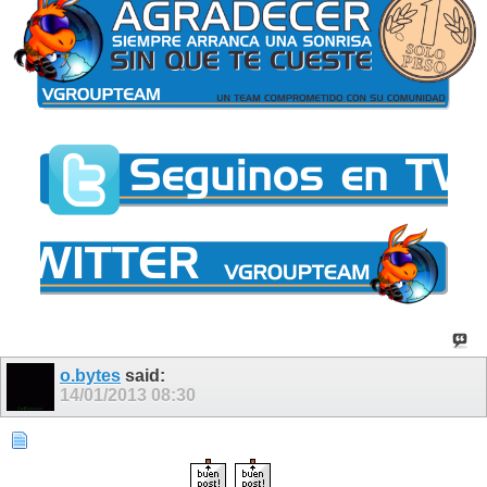
o.bytes
said:
14/01/2013
08:30