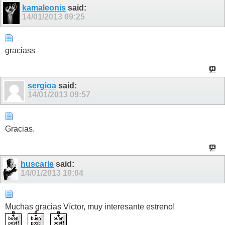
kamaleonis
said:
14/01/2013
09:25
graciass
sergioa
said:
14/01/2013
09:57
Gracias.
huscarle
said:
14/01/2013
10:04
Muchas gracias Víctor, muy interesante estreno!