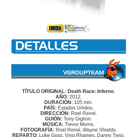
TÍTULO ORIGINAL: Death Race: Inferno
.
AÑO:
2012.
DURACIÓN:
105 min.
PAÍS:
Estados Unidos.
DIRECCIÓN:
Roel Reiné.
GUIÓN:
Tony Giglion.
MÚSICA:
Trevor Morris.
FOTOGRAFÍA:
Roel Reiné, Wayne Shields.
REPARTO:
Luke Goss, Ving Rhames, Danny Trejo,